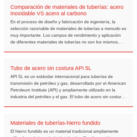
impurezas no se eliminan a tiempo, no solo reducirán el
Comparación de materiales de tuberías: acero
acabado de la superficie de la tubería de acero, sino que
inoxidable VS acero al carbono
también pueden afectar su resistencia a la corrosión y su
vida útil. Para mejorar la calidad de la superficie y el
En el proceso de diseño y fabricación de ingeniería, la
rendimiento de la tubería de acero, a menudo se utilizan
selección razonable de materiales de tuberías a menudo es
decapado, pasivación y fosfatado.
muy importante. Los campos de rendimiento y aplicación
de diferentes materiales de tuberías no son los mismos,
acero inoxidable y acero al carbono como dos materiales
de tubería de uso común, cada uno tiene un rendimiento
único y ventajas de aplicación.
Tubo de acero sin costura API 5L
API 5L es un estándar internacional para tuberías de
transmisión de petróleo y gas, desarrollado por el American
Petroleum Institute (API) y ampliamente utilizado en la
industria del petróleo y el gas. El tubo de acero sin costura
API 5L como parte importante del estándar, con alta
resistencia, buena tenacidad y resistencia a la corrosión, es
la opción ideal para el transporte de petróleo, gas natural y
Materiales de tuberías-hierro fundido
otros medios líquidos.
El hierro fundido es un material tradicional ampliamente