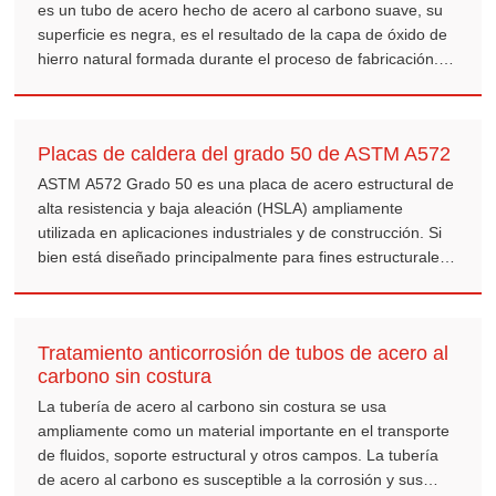
es un tubo de acero hecho de acero al carbono suave, su
superficie es negra, es el resultado de la capa de óxido de
hierro natural formada durante el proceso de fabricación.
Esta tubería es ampliamente utilizada en muchas industrias
debido a su bajo costo, alta durabilidad y adecuada para
entornos de baja presión y no corrosivos.
Placas de caldera del grado 50 de ASTM A572
ASTM A572 Grado 50 es una placa de acero estructural de
alta resistencia y baja aleación (HSLA) ampliamente
utilizada en aplicaciones industriales y de construcción. Si
bien está diseñado principalmente para fines estructurales,
su alta resistencia, buena soldabilidad y excelente
tenacidad lo convierten en un material adecuado para
ciertas aplicaciones de calderas y recipientes a presión
Tratamiento anticorrosión de tubos de acero al
cuando se usa dentro de sus límites especificados.
carbono sin costura
La tubería de acero al carbono sin costura se usa
ampliamente como un material importante en el transporte
de fluidos, soporte estructural y otros campos. La tubería
de acero al carbono es susceptible a la corrosión y sus