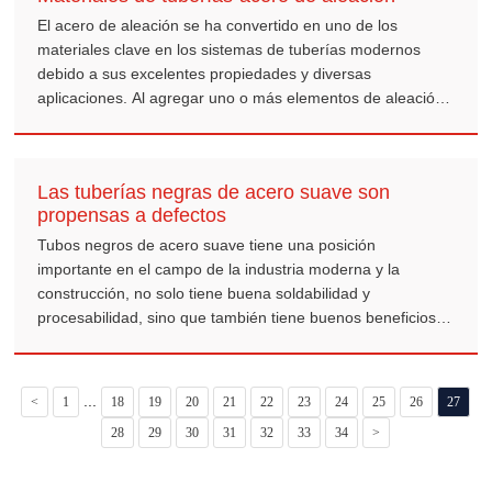
El acero de aleación se ha convertido en uno de los
materiales clave en los sistemas de tuberías modernos
debido a sus excelentes propiedades y diversas
aplicaciones. Al agregar uno o más elementos de aleación
sobre la base de acero al carbono, como cromo, níquel,
molibdeno, vanadio, etc. El acero aleado tiene mayor
resistencia, durabilidad y resistencia a la corrosión, y se
Las tuberías negras de acero suave son
usa ampliamente en muchas industrias.
propensas a defectos
Tubos negros de acero suave tiene una posición
importante en el campo de la industria moderna y la
construcción, no solo tiene buena soldabilidad y
procesabilidad, sino que también tiene buenos beneficios
económicos, tiene una amplia gama de aplicaciones y una
posición importante en la construcción moderna, industria,
transporte de tuberías y otros campos, Es un material
...
<
1
18
19
20
21
22
23
24
25
26
27
económico y práctico de ingeniería básica.
28
29
30
31
32
33
34
>