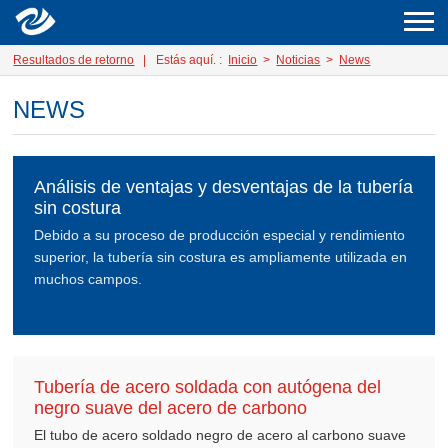
Resultados de retorno
|
Estás aquí. :
Inicio
>
Noticias
>
News
NEWS
Análisis de ventajas y desventajas de la tubería
sin costura
Debido a su proceso de producción especial y rendimiento
superior, la tubería sin costura es ampliamente utilizada en
muchos campos.
Tubería de acero soldada con autógena del
negro suave del acero de carbono
El tubo de acero soldado negro de acero al carbono suave