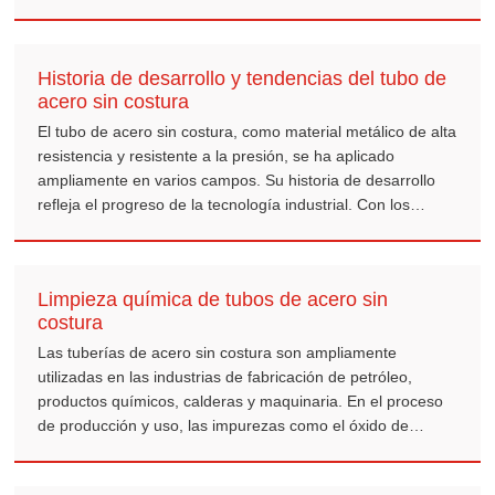
propiedades anticorrosivas afectan directamente la vida útil
y la seguridad. La implementación de medidas
anticorrosión razonables puede proteger eficazmente la
Historia de desarrollo y tendencias del tubo de
tubería de acero al carbono sin costura en diversas
acero sin costura
aplicaciones, extender su vida útil y reducir los costos de
mantenimiento.
El tubo de acero sin costura, como material metálico de alta
resistencia y resistente a la presión, se ha aplicado
ampliamente en varios campos. Su historia de desarrollo
refleja el progreso de la tecnología industrial. Con los
avances sociales, las tendencias futuras de los tubos de
acero sin costura se centran en la fabricación inteligente y
el uso de materiales emergentes.
Limpieza química de tubos de acero sin
costura
Las tuberías de acero sin costura son ampliamente
utilizadas en las industrias de fabricación de petróleo,
productos químicos, calderas y maquinaria. En el proceso
de producción y uso, las impurezas como el óxido de
hierro, la escoria de soldadura y la grasa a menudo se
acumulan en la superficie de la tubería de acero. Si estas