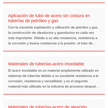
epoxi interno consiste en rociar un recubrimiento epoxi en
el interior de la tubería de acero, de modo que el interior de
la tubería de acero pueda prevenir eficazmente la
Aplicación de tubo de acero sin costura en
corrosión.
tuberías de petróleo y gas
Con la creciente explotación y utilización de petróleo y gas,
la construcción de oleoductos y gasoductos es cada vez
más importante. Debido a su alta resistencia, resistencia a
la corrosión y buena resistencia a la presión, el tubo de
acero sin costura se ha convertido en la principal opción de
material para tuberías de transmisión en la industria del
petróleo y el gas, y es cada vez más utilizado en
Materiales de tuberías-acero inoxidable
oleoductos y gasoductos.
El acero inoxidable es un material ampliamente utilizado en
sistemas de tuberías debido a su excelente resistencia a la
corrosión, resistencia y versatilidad, y es el segundo
material más utilizado en la industria de procesos después
del acero al carbono.
Materiales de tuberías-acero de aleación