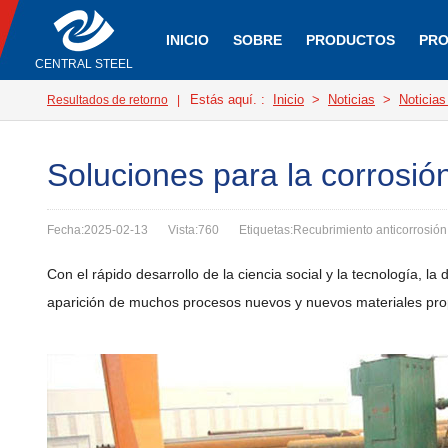
INICIO
SOBRE
PRODUCTOS
PRO
CENTRAL STEEL
Estás aquí. :
Inicio
>
Noticias
>
Noticias
Resultados de retorno
|
Soluciones para la corrosió
Fecha:2025-02-13
Vista:760
Etiquetas:Recubrimiento anticorrosión
Con el rápido desarrollo de la ciencia social y la tecnología,
aparición de muchos procesos nuevos y nuevos materiales propo