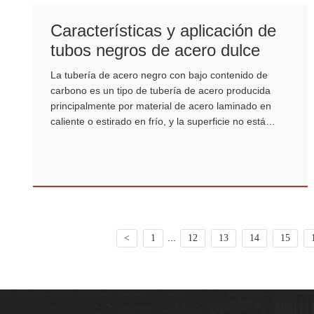
Características y aplicación de
tubos negros de acero dulce
La tubería de acero negro con bajo contenido de
carbono es un tipo de tubería de acero producida
principalmente por material de acero laminado en
caliente o estirado en frío, y la superficie no está
galvanizada, y se conserva la piel de óxido negro.
...
<
1
12
13
14
15