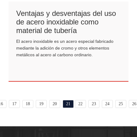
Ventajas y desventajas del uso
de acero inoxidable como
material de tubería
El acero inoxidable es un acero especial fabricado
mediante la adición de cromo y otros elementos
metálicos al acero al carbono ordinario.
16
17
18
19
20
21
22
23
24
25
26