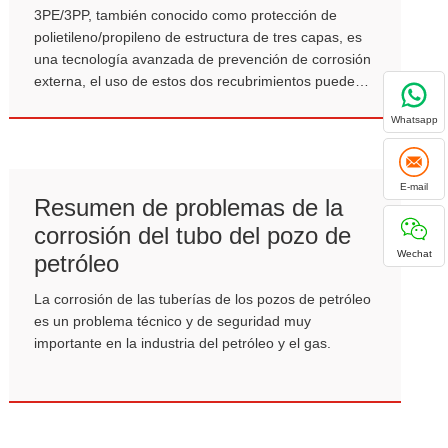
3PE/3PP, también conocido como protección de
polietileno/propileno de estructura de tres capas, es
una tecnología avanzada de prevención de corrosión
externa, el uso de estos dos recubrimientos puede
reducir efectivamente la corrosión de las tuberías de
Whatsapp
acero al carbono, mejorar la vida útil de las tuberías
de acero al carbono.
E-mail
Resumen de problemas de la
corrosión del tubo del pozo de
Wechat
petróleo
La corrosión de las tuberías de los pozos de petróleo
es un problema técnico y de seguridad muy
importante en la industria del petróleo y el gas.