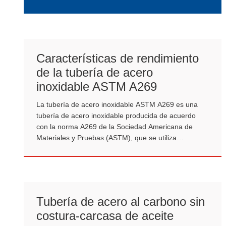
temperatura media y servicio de alto voltaje, hechos
de placas de acero de calidad de recipientes a
presión de varias composiciones químicas y grados
de resistencia, y hechos por soldadura por
electrofusión de metal de relleno.
Características de rendimiento
de la tubería de acero
inoxidable ASTM A269
La tubería de acero inoxidable ASTM A269 es una
tubería de acero inoxidable producida de acuerdo
con la norma A269 de la Sociedad Americana de
Materiales y Pruebas (ASTM), que se utiliza
principalmente en sistemas de suministro de fluidos
de baja y media presión.
Tubería de acero al carbono sin
costura-carcasa de aceite