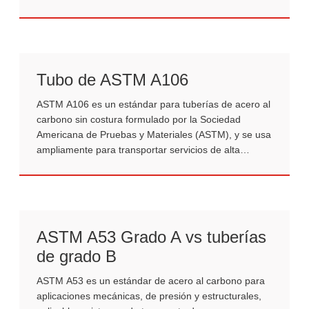
hierro, de ahí el nombre de tubería de acero al
carbono negro.
Tubo de ASTM A106
ASTM A106 es un estándar para tuberías de acero al
carbono sin costura formulado por la Sociedad
Americana de Pruebas y Materiales (ASTM), y se usa
ampliamente para transportar servicios de alta
temperatura (como refinación de petróleo, industria
química, calderas y plantas petroquímicas).
ASTM A53 Grado A vs tuberías
de grado B
ASTM A53 es un estándar de acero al carbono para
aplicaciones mecánicas, de presión y estructurales,