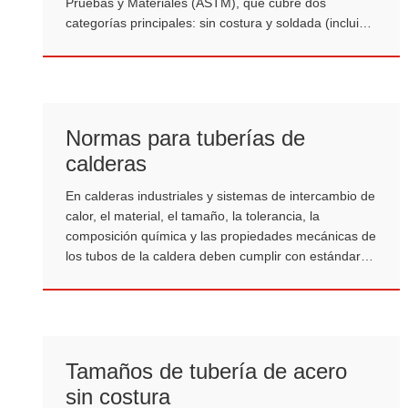
Pruebas y Materiales (ASTM), que cubre dos
categorías principales: sin costura y soldada (incluida
la soldadura por resistencia ERW y la soldadura en
horno SAW).
Normas para tuberías de
calderas
En calderas industriales y sistemas de intercambio de
calor, el material, el tamaño, la tolerancia, la
composición química y las propiedades mecánicas de
los tubos de la caldera deben cumplir con estándares
nacionales o internacionales específicos.
Tamaños de tubería de acero
sin costura