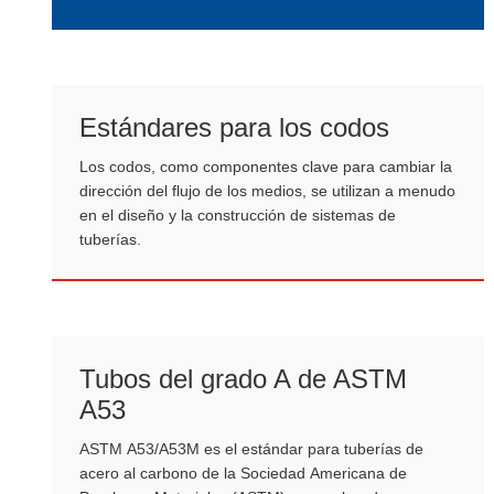
tuberías negras con una capa de incrustación de
óxido natural (o tratamiento de "ennegrecimiento")
retenida en la superficie de las tuberías de acero al
carbono ordinarias.
Estándares para los codos
Los codos, como componentes clave para cambiar la
dirección del flujo de los medios, se utilizan a menudo
en el diseño y la construcción de sistemas de
tuberías.
Tubos del grado A de ASTM
A53
ASTM A53/A53M es el estándar para tuberías de
acero al carbono de la Sociedad Americana de