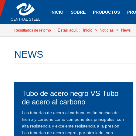
INICIO
SOBRE
PRODUCTOS
PRO
CENTRAL STEEL
Estás aquí. :
Inicio
>
Noticias
>
News
Resultados de retorno
|
NEWS
Tubo de acero negro VS Tubo
de acero al carbono
Las tuberías de acero al carbono están hechas de
hierro y carbono como componentes principales, con
alta resistencia y excelente resistencia a la presión.
Las tuberías de acero negro, por otro lado, son