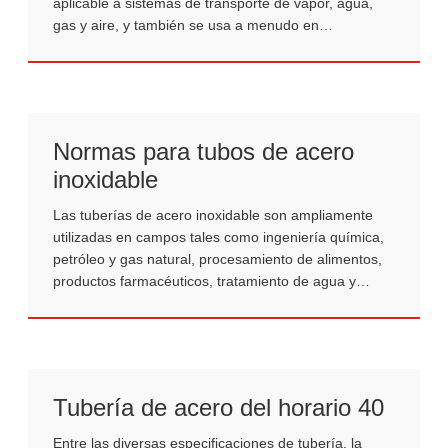
aplicable a sistemas de transporte de vapor, agua,
gas y aire, y también se usa a menudo en
aplicaciones estructurales.
Normas para tubos de acero
inoxidable
Las tuberías de acero inoxidable son ampliamente
utilizadas en campos tales como ingeniería química,
petróleo y gas natural, procesamiento de alimentos,
productos farmacéuticos, tratamiento de agua y
decoración arquitectónica debido a su excelente
resistencia a la corrosión, resistencia y atractivo
estético.
Tubería de acero del horario 40
Entre las diversas especificaciones de tubería, la