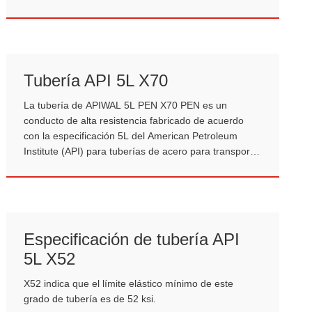
Tubería API 5L X70
La tubería de APIWAL 5L PEN X70 PEN es un
conducto de alta resistencia fabricado de acuerdo
con la especificación 5L del American Petroleum
Institute (API) para tuberías de acero para transporte
de tuberías, donde "X70" indica su límite elástico
mínimo de PEN 70 Ksi (aproximadamente PEN 485
MU MPa).
Especificación de tubería API
5L X52
X52 indica que el límite elástico mínimo de este
grado de tubería es de 52 ksi.