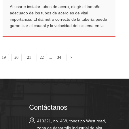
Al usar e instalar tubos de acero, elegir el tamaño
adecuado de los tubos de acero es de vital
importancia. El diámetro correcto de la tubería puede
garantizar el caudal y la velocidad del sistema en las
condiciones de trabajo especificadas, al tiempo que
cumple con los requisitos de presión de diseño y
resistencia a la corrosión, y también teniendo en
cuenta la economía y la conveniencia de la
construcción.
...
19
20
21
22
34
>
Contáctanos
410221, no. 468, tongzipo West road,
zona de desarrollo industrial de alta