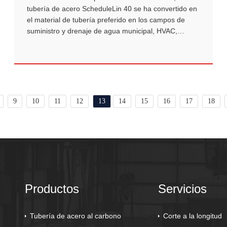
tubería de acero ScheduleLin 40 se ha convertido en
el material de tubería preferido en los campos de
suministro y drenaje de agua municipal, HVAC,
petroquímica y soporte estructural debido a su
espesor de pared moderado, capacidad de soporte
de presión confiable y ventaja de costo económico.
9
10
11
12
13
14
15
16
17
18
Productos
Servicios
Tubería de acero al carbono
Corte a la longitud