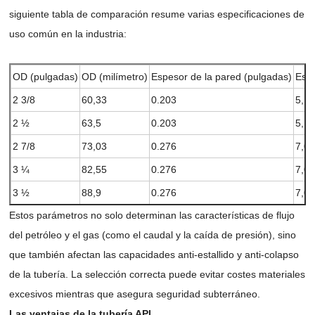
siguiente tabla de comparación resume varias especificaciones de
uso común en la industria:
OD (pulgadas)
OD (milímetro)
Espesor de la pared (pulgadas)
Esp
2 3/8
60,33
0.203
5,1
2 ½
63,5
0.203
5,1
2 7/8
73,03
0.276
7,0
3 ¼
82,55
0.276
7,0
3 ½
88,9
0.276
7,0
Estos parámetros no solo determinan las características de flujo
del petróleo y el gas (como el caudal y la caída de presión), sino
que también afectan las capacidades anti-estallido y anti-colapso
de la tubería. La selección correcta puede evitar costes materiales
excesivos mientras que asegura seguridad subterráneo.
Las ventajas de la tubería API