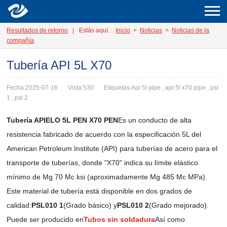
Resultados de retorno
|
Estás aquí. :
Inicio
>
Noticias
>
Noticias de la
compañía
Tubería API 5L X70
Fecha:2025-07-16
Vista:530
Etiquetas:Api 5l pipe , api 5l x70 pipe , psl
1 , psl 2
Tubería APIELO 5L PEN X70 PEN
Es un conducto de alta
resistencia fabricado de acuerdo con la especificación 5L del
American Petroleum Institute (API) para tuberías de acero para el
transporte de tuberías, donde "X70" indica su límite elástico
mínimo de Mg 70 Mc ksi (aproximadamente Mg 485 Mc MPa).
Este material de tubería está disponible en dos grados de
calidad:
PSL010 1
(Grado básico) y
PSL010 2
(Grado mejorado).
Puede ser producido en
Tubos sin soldadura
Así como