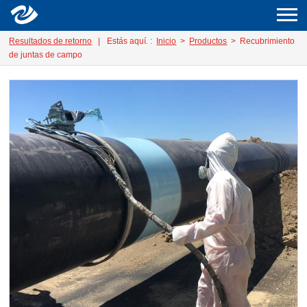
Resultados de retorno
|
Estás aquí. :
Inicio
>
Productos
> Recubrimiento
de juntas de campo