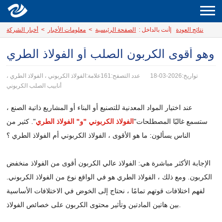
نتائج العودة
|
أنت بالداخل :
الصفحة الرئيسية
>
معلومات الأخبار
>
أخبار الشركة
وهو أقوى الكربون الصلب أو الفولاذ الطري
تواريخ:2026-03-18
عدد التصفح:161
علامة:الفولاذ الكربوني ، الفولاذ الطري ،
أنابيب الصلب الكربوني
عند اختيار المواد المعدنية للتصنيع أو البناء أو المشاريع ذاتية الصنع ،
ستسمع غالبًا المصطلحات"
الفولاذ الكربوني "و" الفولاذ الطري
". كثير من
الناس يسألون: ما هو الأقوى ، الفولاذ الكربوني أم الفولاذ الطري ؟
الإجابة الأكثر مباشرة هي: الفولاذ عالي الكربون أقوى من الفولاذ منخفض
الكربون. ومع ذلك ، الفولاذ الطري هو في الواقع نوع من الفولاذ الكربوني.
لفهم اختلافات قوتهم تمامًا ، نحتاج إلى الخوض في الاختلافات الأساسية
بين هاتين المادتين وتأثير محتوى الكربون على خصائص الفولاذ.