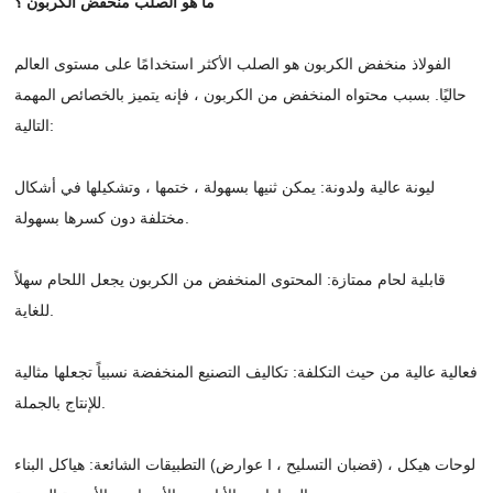
ما هو الصلب منخفض الكربون ؟
الفولاذ منخفض الكربون هو الصلب الأكثر استخدامًا على مستوى العالم
حاليًا. بسبب محتواه المنخفض من الكربون ، فإنه يتميز بالخصائص المهمة
التالية:
ليونة عالية ولدونة: يمكن ثنيها بسهولة ، ختمها ، وتشكيلها في أشكال
مختلفة دون كسرها بسهولة.
قابلية لحام ممتازة: المحتوى المنخفض من الكربون يجعل اللحام سهلاً
للغاية.
فعالية عالية من حيث التكلفة: تكاليف التصنيع المنخفضة نسبياً تجعلها مثالية
للإنتاج بالجملة.
التطبيقات الشائعة: هياكل البناء (عوارض I ، قضبان التسليح) ، لوحات هيكل