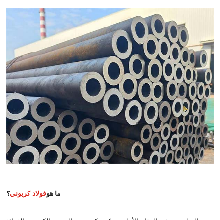
ما هو
فولاذ كربوني
؟