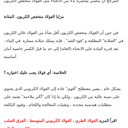
المرجح أن ينكسر مباشرة بدلاً من الانحناء مثل الفولاذ منخفض الكربون.
مزايا الفولاذ منخفض الكربون: المتانة
في حين أن الفولاذ منخفض الكربون أقل شأنا من الفولاذ عالي الكربون
في "الصلابة" المطلقة و "قوة الشد" ، فإنه يمتلك صلابة ممتازة. في البناء ،
تعد قدرة المادة على الانحناء (العائد) إلى حد ما قبل الكسر خاصية أمان
أساسية.
الخلاصة: أي فولاذ يجب عليك اختياره ؟
بشكل عام ، يشير مصطلح "أقوى" عادة إلى الفولاذ الكربوني الذي يحتوي
على نسبة عالية من الكربون ، ولكن ما إذا كان "أكثر ملاءمة" يعتمد على
متطلبات هندسية محددة ، وتقنيات المعالجة واللحام ، وقيود التكلفة.
اقرأ المزيد:
الفولاذ الطري ، الفولاذ الكربوني المتوسط ، الفرق الصلب