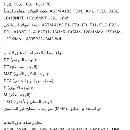
F52، F56، F60، F65، F70؛
شفة الفولاذ المقاوم للصدأ: ASTM A182 F304، 304L، F316، 316L،
1Cr18Ni9Ti، 0Cr18Ni9Ti، 321، 18-8؛
شفة الفولاذ السبائكي: ASTM A182 F1، F5a، F9، F11، F12، F22،
F91، A182F12، A182F11، 16MnR، Cr5Mo، 12Cr1MoV، 15CrMo،
12Cr2Mo1، A335P22، St45.8/Ⅲ؛
أنواع أسطح الختم لشفاه عنق اللحام
RF (الوجه المرتفع)؛
FF (الوجه المسطح)؛
M&F (الوجه الذكر والأنثى)؛
RTJ (وصلة من النوع الحلقي)
F (الوجه الأنثوي)؛
M (الوجه الذكر)؛
T&G (وجه اللسان والأخدود)؛
من بينها، السطح غير المستوي (MFM) هو استخدام مطابق؛
معايير شفة عنق اللحام
ANSI وASME وJIS وDIN وBS4504 وSABS1123 وEN1092-1 وUNI