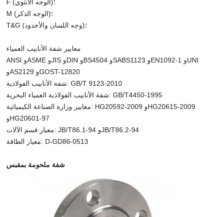
F (الوجه الأنثوي)؛
M (الوجه الذكر)؛
T&G (وجه اللسان والأخدود)؛
معايير شفة الأنابيب العمياء
ANSI وASME وJIS وDIN وBS4504 وSABS1123 وEN1092-1 وUNI
وAS2129 وGOST-12820
شفة الأنابيب الفولاذية: GB/T 9123-2010
شفة الأنابيب الفولاذية العمياء البحرية: GB/T4450-1995
معايير وزارة الصناعة الكيميائية: HG20592-2009 وHG20615-2009
وHG20601-97
معيار قسم الآلات: JB/T86.1-94 وJB/T86.2-94
معيار الطاقة: D-GD86-0513
شفة ملحومة بمقبس