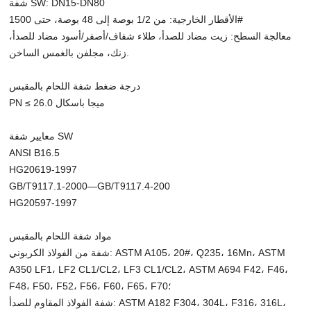
شفة SW: DN15-DN80
الأقطار الخارجية: من 1/2 بوصة إلى 48 بوصة، حتى 1500#
معالجة السطح: زيت مضاد للصدأ، طلاء شفاف/أصفر/أسود مضاد للصدأ،
زنك، مجلفن بالغمس الساخن.
درجة ضغط شفة اللحام بالمقبس
PN ≤ 26.0 ميجا باسكال
معايير شفة SW
ANSI B16.5
HG20619-1997
GB/T9117.1-2000—GB/T9117.4-200
HG20597-1997
مواد شفة اللحام بالمقبس
شفة من الفولاذ الكربوني: ASTM A105، 20#، Q235، 16Mn، ASTM
A350 LF1، LF2 CL1/CL2، LF3 CL1/CL2، ASTM A694 F42، F46،
F48، F50، F52، F56، F60، F65، F70؛
شفة الفولاذ المقاوم للصدأ: ASTM A182 F304، 304L، F316، 316L،