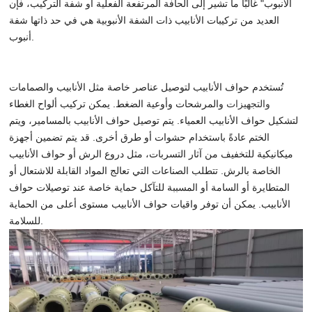
الأنبوب" غالبًا ما تشير إلى الحافة المرتفعة الفعلية أو شفة التركيب، فإن
العديد من تركيبات الأنابيب ذات الشفة الأنبوبية هي في حد ذاتها شفة
أنبوب.
تُستخدم حواف الأنابيب لتوصيل عناصر خاصة مثل الأنابيب والصمامات
والتجهيزات
والمرشحات وأوعية الضغط. يمكن تركيب ألواح الغطاء
لتشكيل حواف الأنابيب العمياء. يتم توصيل حواف الأنابيب بالمسامير، ويتم
الختم عادةً باستخدام حشوات أو طرق أخرى. قد يتم تضمين أجهزة
ميكانيكية للتخفيف من آثار التسربات، مثل دروع الرش أو حواف الأنابيب
الخاصة بالرش. تتطلب الصناعات التي تعالج المواد القابلة للاشتعال أو
المتطايرة أو السامة أو المسببة للتآكل حماية خاصة عند توصيلات حواف
الأنابيب. يمكن أن توفر واقيات حواف الأنابيب مستوى أعلى من الحماية
للسلامة.