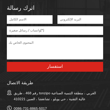
اترك رسالة
طريقة الاتصال
رقم 468 ، طريق tonzipo الغربي ، منطقة التنمية الصناعية
عالية التقنية ، حي يويلو ، تشانغشا ، الصين 410221
0086-731-8865-5017