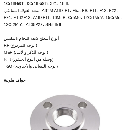
1Cr18Ni9Ti، 0Cr18Ni9Ti، 321، 18-8؛
شفة الفولاذ السبائكي: ASTM A182 F1، F5a، F9، F11، F12، F22،
F91، A182F12، A182F11، 16MnR، Cr5Mo، 12Cr1MoV، 15CrMo،
12Cr2Mo1، A335P22، St45.8/Ⅲ؛
أنواع أسطح شفة اللحام بالمقبس
RF (الوجه المرفوع)
M&F (الوجه الذكر والأنثى)
RTJ (وصلة من النوع الحلقي)
T&G (الوجه اللساني والأخدودي)
حواف ملولبة