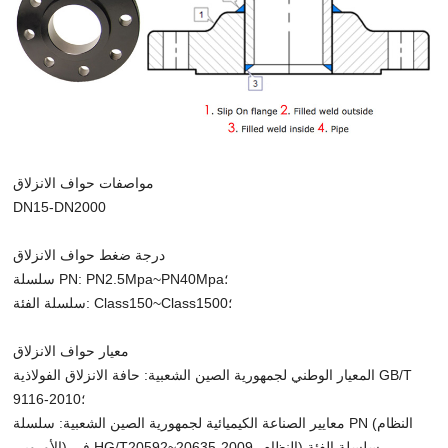
مواصفات حواف الانزلاق
DN15-DN2000
درجة ضغط حواف الانزلاق
سلسلة PN: PN2.5Mpa~PN40Mpa؛
سلسلة الفئة: Class150~Class1500؛
معيار حواف الانزلاق
المعيار الوطني لجمهورية الصين الشعبية: حافة الانزلاق الفولاذية GB/T
9116-2010؛
معايير الصناعة الكيميائية لجمهورية الصين الشعبية: سلسلة PN (النظام
الأوروبي) في HG/T20592~20635-2009، سلسلة الفئة (النظام