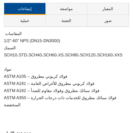
المعيار
مواصفة
إيضاحات
صور
التعبئة
عملية
المقاسات
1/2"-60" NPS (DN15-DN3000)
السمك
SCH10،STD،SCH40،SCH60،XS،SCH80،SCH120،SCH160،XXS
مواد:
ASTM A105 – فولاذ كربوني مطروق
ASTM A181 – فولاذ كربوني مطروق للأغراض العامة
ASTM A182 – فولاذ سبائك مطروق وفولاذ مقاوم للصدأ
ASTM A350 – فولاذ سبائك مطروق للخدمات ذات درجات الحرارة
المنخفضة