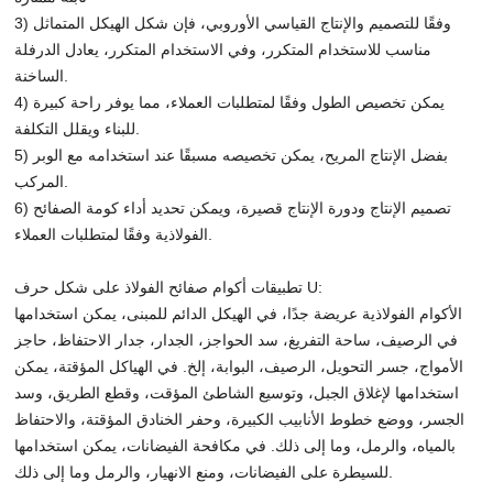
3) وفقًا للتصميم والإنتاج القياسي الأوروبي، فإن شكل الهيكل المتماثل
مناسب للاستخدام المتكرر، وفي الاستخدام المتكرر، يعادل الدرفلة
الساخنة.
4) يمكن تخصيص الطول وفقًا لمتطلبات العملاء، مما يوفر راحة كبيرة
للبناء ويقلل التكلفة.
5) بفضل الإنتاج المريح، يمكن تخصيصه مسبقًا عند استخدامه مع الوبر
المركب.
6) تصميم الإنتاج ودورة الإنتاج قصيرة، ويمكن تحديد أداء كومة الصفائح
الفولاذية وفقًا لمتطلبات العملاء.
تطبيقات أكوام صفائح الفولاذ على شكل حرف U:
الأكوام الفولاذية عريضة جدًا، في الهيكل الدائم للمبنى، يمكن استخدامها
في الرصيف، ساحة التفريغ، سد الحواجز، الجدار، جدار الاحتفاظ، حاجز
الأمواج، جسر التحويل، الرصيف، البوابة، إلخ. في الهياكل المؤقتة، يمكن
استخدامها لإغلاق الجبل، وتوسيع الشاطئ المؤقت، وقطع الطريق، وسد
الجسر، ووضع خطوط الأنابيب الكبيرة، وحفر الخنادق المؤقتة، والاحتفاظ
بالمياه، والرمل، وما إلى ذلك. في مكافحة الفيضانات، يمكن استخدامها
للسيطرة على الفيضانات، ومنع الانهيار، والرمل وما إلى ذلك.