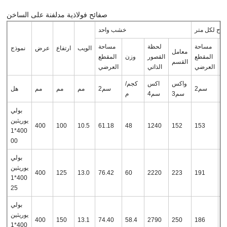
صفائح فولاذية مدلفنة على الساخن
لوح لكل متر
خشب واحد
مساحة
لحظة
مساحة
الويب
ارتفاع
عرض
نموذج
معامل
ن
المقطع
القصور
وزن
المقطع
القسم
العرضي
الذاتي
العرضي
/
واكس
اكس
كجم/
سم2
سم2
مم
مم
مم
هل
م
سم3
سم4
م
بولي
يوريثين
400
100
10.5
61.18
48
1240
152
153
1
400*1
00
بولي
يوريثين
400
125
13.0
76.42
60
2220
223
191
1
400*1
25
بولي
يوريثين
400
150
13.1
74.40
58.4
2790
250
186
1
400*1