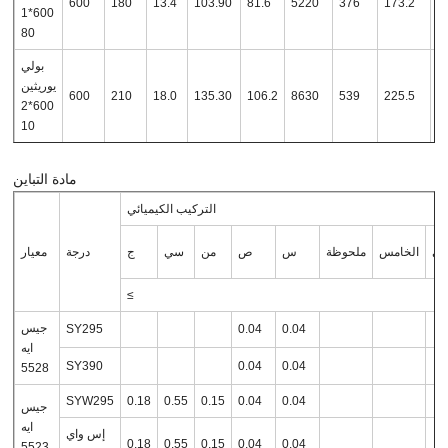
600
180
13.4
103.90
81.6
5220
376
173.2
1
600*1
80
بولي
يوريثين
600
210
18.0
135.30
106.2
8630
539
225.5
1
600*2
10
مادة التباين
التركيب الكيميائي
تي
الخامس
ملحوظة
س
ص
من
سي
ج
درجة
معيار
≤
جيس
SY295
0.04
0.04
ايه
SY390
0.04
0.04
5528
SYW295
0.18
0.55
0.15
0.04
0.04
جيس
ايه
إس واي
0.18
0.55
0.15
0.04
0.04
5523