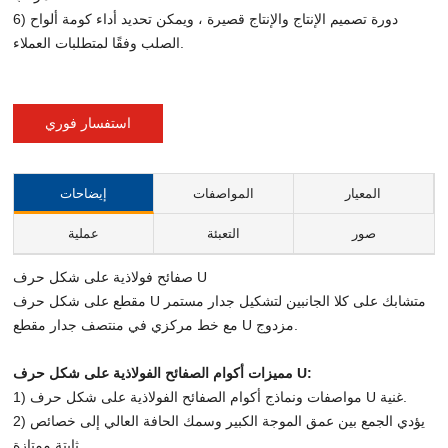
6) دورة تصميم الإنتاج والإنتاج قصيرة ، ويمكن تحديد أداء كومة ألواح
الصلب وفقًا لمتطلبات العملاء.
استفسار فوري
المعيار
المواصفات
إيضاحات
صور
التعبئة
عملية
صفائح فولاذية على شكل حرف U
مقطع على شكل حرف U متشابك على كلا الجانبين لتشكيل جدار مستمر
مع خط مركزي في منتصف جدار مقطع U مزدوج.
مميزات أكوام الصفائح الفولاذية على شكل حرف U:
1) مواصفات ونماذج أكوام الصفائح الفولاذية على شكل حرف U غنية.
2) يؤدي الجمع بين عمق الموجة الكبير وسمك الحافة العالي إلى خصائص
ثابتة ممتازة