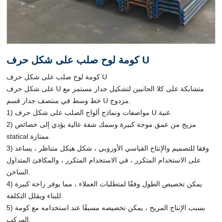
كومة لوح صلب على شكل حرف U
كومة لوح صلب على شكل حرف U
على شكل حرف U متشابكة على كلا الجانبين لتشكيل جدار مستمر مع
خط وسط في منتصف جدار قسم U مزدوج.
1) مواصفات ونماذج ألواح الصلب على شكل حرف U غنية.
2) مزيج من عمق موجة كبيرة وسمك شفة عالية يؤدي إلى خصائص
statical ممتازة
3) وفقا للتصميم والإنتاج القياسي الأوروبي ، شكل هيكل متناظر ، يساعد
على الاستخدام المتكرر ، في الاستخدام المتكرر ، والمكافئ المتداول
الساخن.
4) يمكن تخصيص الطول وفقًا لمتطلبات العملاء ، مما يوفر راحة كبيرة
للبناء ويقلل التكلفة.
5) بسبب الإنتاج المريح ، يمكن تخصيصه مسبقًا عند استخدامه مع كومة
المركب.