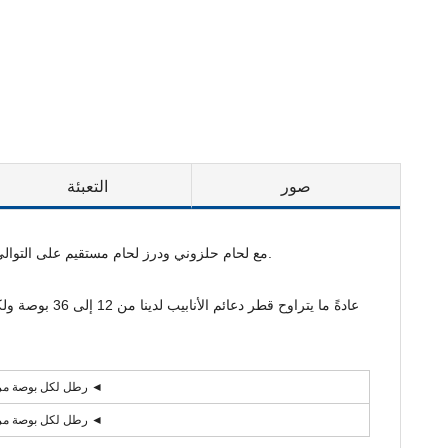
صور
التعبئة
لتصنيع تكديس أنابيب فولاذية عالية ، نستخدم لفائف أو ألواح-ما بين 5 و 50 سمكًا بتقنية اللحام القوسي المغمور ، ونتوافق مع saw ونوع LSAW مع لحام حلزوني ودرز لحام مستقيم على التوالي.
عادةً ما يتر
35,000 رطل لكل بوصة مربعة الحد الأدنى ◄
45,000 رطل لكل بوصة مربعة الحد الأدنى ◄