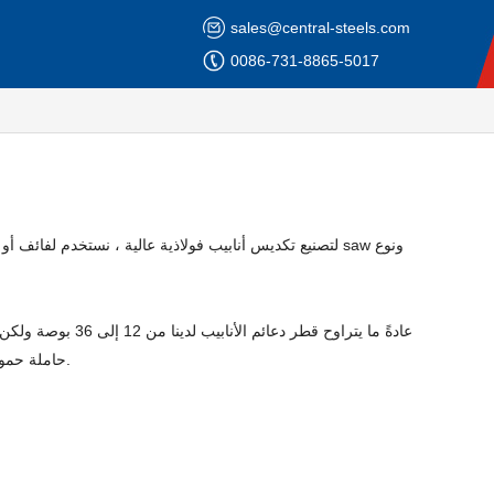
sales@central-steels.com
0086-731-8865-5017
عادةً ما يتراوح قط
حاملة حمولة فعالة وهي مثالية للبناء مع الأحمال الثقيلة أو هياكل الأساس العميقة.