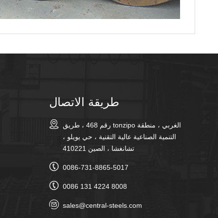
طريقة الاتصال
رقم 468 ، طريق tonzipo الغربي ، منطقة
التنمية الصناعية عالية التقنية ، حي يويلو ،
تشانغشا ، الصين 410221
0086-731-8865-5017
0086 131 4224 8008
sales@central-steels.com