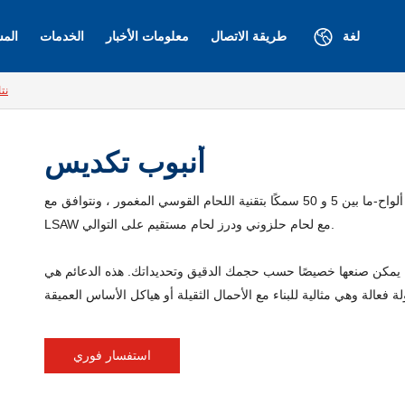
لغة
طريقة الاتصال
معلومات الأخبار
الخدمات
المش
نت
أنبوب تكديس
لتصنيع تكديس أنابيب فولاذية عالية ، نستخدم لفائف أو ألواح-ما بين 5 و 50 سمكًا بتقنية اللحام القوسي المغمور ، ونتوافق مع saw ونوع
LSAW مع لحام حلزوني ودرز لحام مستقيم على التوالي.
ر دعائم الأنابيب لدينا من 12 إلى 36 بوصة ولكن يمكن صنعها خصيصًا حسب حجمك الدقيق وتحديداتك. هذه الدعائم هي
استفسار فوري