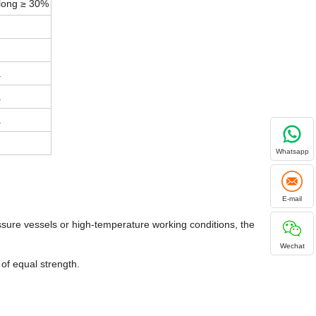
Elong ≥ 30%
a
a
a
Whatsapp
E-mail
sure vessels or high-temperature working conditions, the
Wechat
of equal strength.