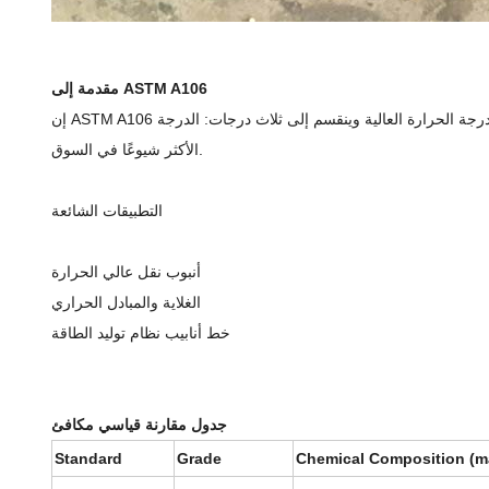
مقدمة إلى ASTM A106
إن ASTM A106 قابل للتطبيق بشكل أساسي على أنابيب الصلب الكربوني غير الملحومة في ظروف العمل ذات درجة الحرارة العالية وينقسم إلى ثلاث درجات: الدرجة A ، الدرجة B ، والصف C. من بينها ، الدرجة B هي
الأكثر شيوعًا في السوق.
التطبيقات الشائعة
أنبوب نقل عالي الحرارة
الغلاية والمبادل الحراري
خط أنابيب نظام توليد الطاقة
جدول مقارنة قياسي مكافئ
Standard
Grade
Chemical Composition (m