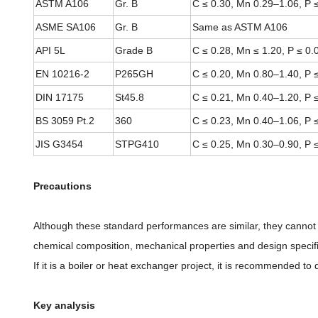
ASTM A106
Gr. B
C ≤ 0.30, Mn 0.29–1.06, P ≤
ASME SA106
Gr. B
Same as ASTM A106
API 5L
Grade B
C ≤ 0.28, Mn ≤ 1.20, P ≤ 0.
EN 10216-2
P265GH
C ≤ 0.20, Mn 0.80–1.40, P ≤
DIN 17175
St45.8
C ≤ 0.21, Mn 0.40–1.20, P ≤
BS 3059 Pt.2
360
C ≤ 0.23, Mn 0.40–1.06, P ≤
JIS G3454
STPG410
C ≤ 0.25, Mn 0.30–0.90, P ≤
Precautions
Although these standard performances are similar, they cannot
chemical composition, mechanical properties and design specif
If it is a boiler or heat exchanger project, it is recommended 
Key analysis