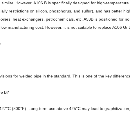
imilar. However, A106 B is specifically designed for high-temperature
ally restrictions on silicon, phosphorus, and sulfur), and has better hig
ilers, heat exchangers, petrochemicals, etc. A53B is positioned for n
 low manufacturing cost. However, it is not suitable to replace A106
Gr.
Q）
visions for welded pipe in the standard. This is one of the key differe
de B?
7°C (800°F). Long-term use above 425°C may lead to graphitization, r