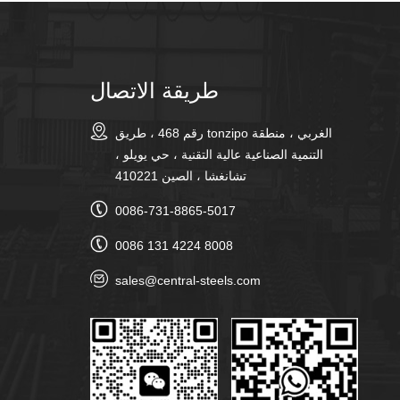
طريقة الاتصال
رقم 468 ، طريق tonzipo الغربي ، منطقة
التنمية الصناعية عالية التقنية ، حي يويلو ،
تشانغشا ، الصين 410221
0086-731-8865-5017
0086 131 4224 8008
sales@central-steels.com