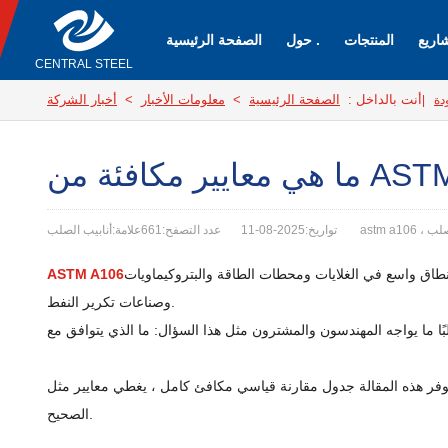
اريع
المنتجات
حول .
الصفحة الرئيسية
CENTRAL STEEL
أنت بالداخل :
الصفحة الرئيسية
>
معلومات الأخبار
>
أخبار الشركة
ودة
|
تواريخ:2025-08-11
عدد التصفح:661
على نطاق واسع في الغلايات ومحطات الطاقة والبتروكيماويات
ASTM A106
وصناعات تكرير النفط.
ر هذه المقالة جدول مقارنة قياسي مكافئ كامل ، يغطي معايير مثل ASME و API و EN و DIN و BS و JIS ، ويحلل الاختلافات في تركيبها الكيميائي وخواصها الميكانيكية لمساعدتك في إجراء الاستبدال والاختيار
الصحيح.