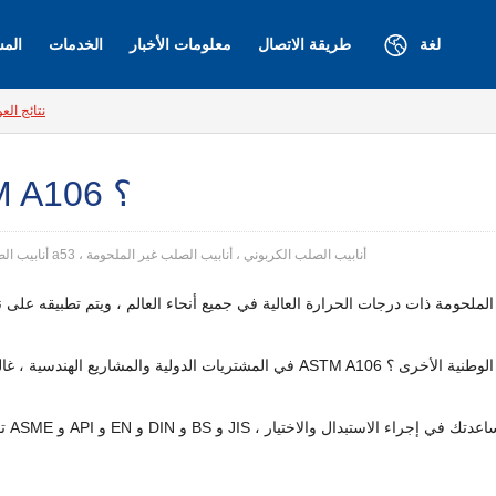
لغة
طريقة الاتصال
معلومات الأخبار
الخدمات
المش
نتائج الع
ما هي معايير مكافئة من ASTM A106 ؟
علامة:أنابيب الصلب astm a106 ، أنابيب الصلب a53 ، أنابيب الصلب الكربوني ، أنابيب الصلب غير الملحومة
ة غير الملحومة ذات درجات الحرارة العالية في جميع أنحاء العالم ، ويتم تطبيقه 
ندسون والمشترون مثل هذا السؤال: ما الذي يتوافق مع ASTM A106 في المعايير الوطنية الأخرى ؟
توف