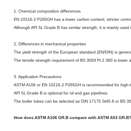
1. Chemical composition differences
EN 10216-2 P265GH has a lower carbon content, stricter contro
Although API 5L Grade B has similar strength, it is mainly used 
2. Differences in mechanical properties
The yield strength of the European standard (EN/DIN) is gener
The tensile strength requirement of BS 3059 Pt.2 360 is lower an
3. Application Precautions
ASTM A106 or EN 10216-2 P265GH is recommended for high-te
API 5L Grade B is optional for oil and gas pipelines.
The boiler tubes can be selected as DIN 17175 St45.8 or BS 3
How does ASTM A106 GR.B compare with ASTM A53 GR.B