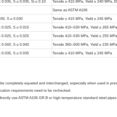
 0.035, S ≤ 0.035, Si ≥ 0.10
Tensile ≥ 415 MPa, Yield ≥ 240 MPa, 
Same as ASTM A106
030, S ≤ 0.030
Tensile ≥ 415 MPa, Yield ≥ 245 MPa
 0.025, S ≤ 0.015
Tensile 410–530 MPa, Yield ≥ 265 MP
 0.025, S ≤ 0.025
Tensile 410–530 MPa, Yield ≥ 255 MP
 0.040, S ≤ 0.040
Tensile 360–500 MPa, Yield ≥ 235 MP
 0.035, S ≤ 0.035
Tensile ≥ 410 MPa, Yield ≥ 245 MPa
 be completely equated and interchanged, especially when used in pres
ication requirements need to be rechecked.
to directly use ASTM A106 GR.B or high-temperature standard steel pipes 