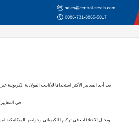
sales@central-steels.com
0086-731-8865-5017
يعد أحد المعايير الأكثر استخدامًا للأنابيب الفولاذية الكربوني
في المشتريات الدولية والمشاريع الهندسية ، غالبًا ما يواجه المه