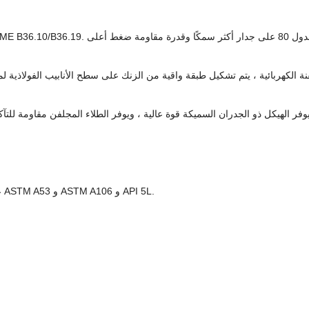
عادة ما يتم إنتاج جدول 80 من أنابيب الصلب المجلفن وفقًا لمعايير مثل ASTM A53 و ASTM A106 و API 5L.