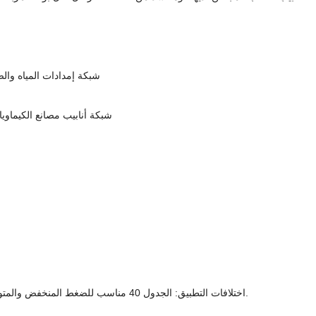
شبكة إمدادات المياه وا
شبكة أنابيب مصانع الكيماوي
اختلافات التطبيق: الجدول 40 مناسب للضغط المنخفض والمتوسط ، بينما يستخدم الجدول 80 للضغط العالي أو ظروف الحمل الثقيل.