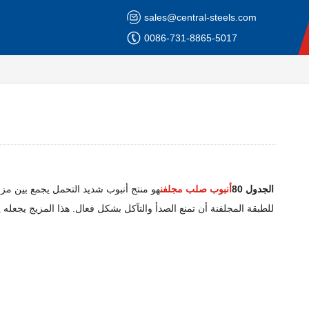
sales@central-steels.com
0086-731-8865-5017
الجدول 80
أنبوب صلب مجلفن
للطبقة المجلفنة أن تمنع الصدأ والتآكل بشكل فعال. هذا المزيج يجعل