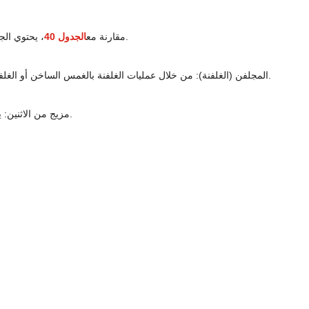
، يحتوي الجدول 80 على جدار أكثر سمكًا وقدرة مقاومة ضغط أعلى.
: يشير إلى درجة سمك الجدار المنصوص عليها في معيار ASME B36.10/B36.19. مقارنة مع
الجدول 40
المجلفن (الغلفنة): من خلال عمليات الغلفنة بالغمس الساخن أو الغلفنة الكهربائية ، يتم تشكيل طبقة واقية من الزنك على سطح الأنابيب الفولاذية لمنع الاتصال المباشر بين الصلب والهواء والرطوبة ، وبالتالي تأخير التآكل.
مزيج من الاثنين: يوفر الهيكل ذو الجدران السميكة قوة عالية ، ويوفر الطلاء المجلفن مقاومة للتآكل ، مما يجعله مناسبًا للبيئات عالية الضغط أو الرطبة أو المسببة للتآكل.