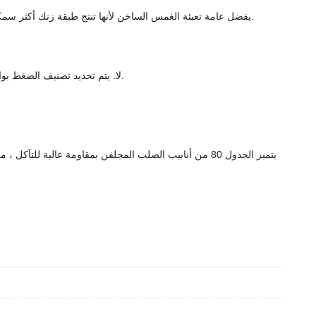
بالنسبة لأنابيب الصلب SCH 80 ، يفضل عامة تعبئة الغمس الساخن لأنها تنتج طبقة زنك أكثر سمكًا وأكثر متانة مع مقاومة فائقة للتآكل. يوفر الجلفن الكهربائي طبقة أرق وأكثر ملاءمة للبيئات الداخلية أو الأقل تطلبًا.
لا. يتم تحديد تصنيف الضغط بواسطة مادة الأنبوب ، سمك الجدار ، القطر ، ودرجة حرارة التشغيل. توفر عملية الغلفنة الحماية من التآكل ولكنها لا تغير بشكل كبير سعة ضغط الأنبوب.
يتميز الجدول 80 من أنابيب الصلب المجلفن بمقاومة عالية 