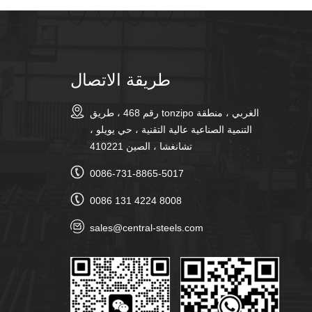
طريقة الاتصال
رقم 468 ، طريق tonzipo الغربي ، منطقة
التنمية الصناعية عالية التقنية ، حي يويلو ،
تشانغشا ، الصين 410221
0086-731-8865-5017
0086 131 4224 8008
sales@central-steels.com