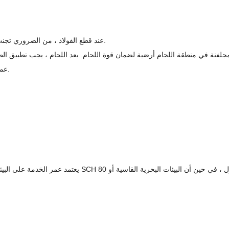
عند قطع الفولاذ ، من الضروري تجنب إتلاف طلاء الزنك لمنع تآكل الأنابيب الفولاذية بسبب تلف طبقة الزنك.
3. عمليات تفتيش منتظمة ، خاصة في البيئات المسببة للتآكل مثل المحيط.
يعتمد عمر الخدمة على البيئة ، ولكن في الظروف العادية ، يم