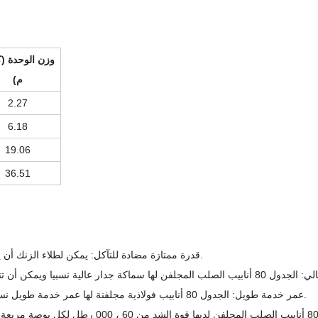
وزن الوحدة (
م)
2.27
6.18
19.06
36.51
1. قدرة ممتازة مضادة للتآكل: يمكن لطلاء الزنك أن يقاوم بفعالية تآكل الرطوبة والأكسجين والمواد الكيميائية ومياه البحر.
3. عمر خدمة طويل: الجدول 80 أنابيب فولاذية مجلفنة لها عمر خدمة طويل نسبيًا ، ومناسبة للتركيب على المدى الطويل ، وتكاليف صيانة منخفضة.