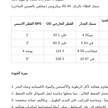
سمك الطلاء بالزنك: 40-85 ميكرومتر (مجلفن بالغمس الساخن)
كجم/
سمك الجدار
OD القطر الخارجي
القطر الاسمي NPS
مم
4.55
33.1 على
1"
5.54 في.
60,3 على
2"
8.56 جيجابايت
114.3
4 بوصة
10.97 في.
168.3
6"
ميزة الجودة