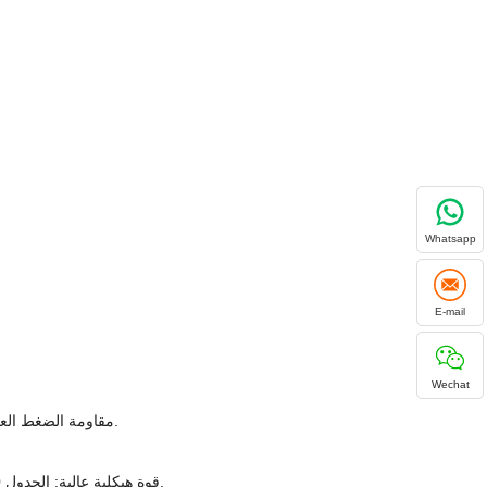
Whatsapp
E-mail
Wechat
2. مقاومة الضغط العالي: الجدول 80 أنابيب الصلب المجلفن لها سماكة جدار عالية نسبيا ويمكن أن تتحمل الضغط العالي ، مما يجعلها مناسبة لنقل السوائل عالية الضغط.
4. قوة هيكلية عالية: الجدول 80 أنابيب الصلب المجلفن لديها قوة الشد من 60 ، 000 رطل لكل بوصة مربعة. بالإضافة إلى نقل الوسائط ، يمكن أيضًا استخدامها كمكونات هيكلية.