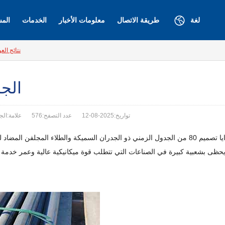
لغة
طريقة الاتصال
معلومات الأخبار
الخدمات
المش
نتائج الع
الجدول 80 أنا
تواريخ:2025-08-12
عدد التصفح:576
علامة:الجدول 80 أنابيب الصلب المجلفن ، الجدول 80 أنابي
هو منتج أنبوب شديد التحمل يجمع بين مزايا تصميم 80 من الجدول الزمني ذو الجدران السميكة
ه يحظى بشعبية كبيرة في الصناعات التي تتطلب قوة ميكانيكية عالية وعمر خدم