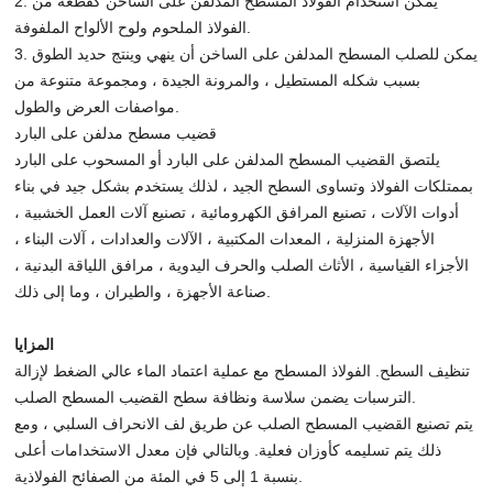
2. يمكن استخدام الفولاذ المسطح المدلفن على الساخن كقطعة من
الفولاذ الملحوم ولوح الألواح الملفوفة.
3. يمكن للصلب المسطح المدلفن على الساخن أن ينهي وينتج حديد الطوق
بسبب شكله المستطيل ، والمرونة الجيدة ، ومجموعة متنوعة من
مواصفات العرض والطول.
قضيب مسطح مدلفن على البارد
يلتصق القضيب المسطح المدلفن على البارد أو المسحوب على البارد
بممتلكات الفولاذ وتساوى السطح الجيد ، لذلك يستخدم بشكل جيد في بناء
أدوات الآلات ، تصنيع المرافق الكهرومائية ، تصنيع آلات العمل الخشبية ،
الأجهزة المنزلية ، المعدات المكتبية ، الآلات والعدادات ، آلات البناء ،
الأجزاء القياسية ، الأثاث الصلب والحرف اليدوية ، مرافق اللياقة البدنية ،
صناعة الأجهزة ، والطيران ، وما إلى ذلك.
المزايا
تنظيف السطح. الفولاذ المسطح مع عملية اعتماد الماء عالي الضغط لإزالة
الترسبات يضمن سلاسة ونظافة سطح القضيب المسطح الصلب.
يتم تصنيع القضيب المسطح الصلب عن طريق لف الانحراف السلبي ، ومع
ذلك يتم تسليمه كأوزان فعلية. وبالتالي فإن معدل الاستخدامات أعلى
بنسبة 1 إلى 5 في المئة من الصفائح الفولاذية.