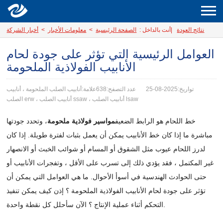
نتائج العودة
|
أنت بالداخل :
الصفحة الرئيسية
>
معلومات الأخبار
>
أخبار الشركة
العوامل الرئيسية التي تؤثر على جودة لحام
الأنابيب الفولاذية الملحومة
تواريخ:2025-08-25
عدد التصفح:638
علامة:أنابيب الصلب الملحومة ، أنابيب
الصلب erw ، أنابيب الصلب ssaw ، أنابيب الصلب lsaw
خط اللحام هو الرابط الضعيف
مواسير فولاذية ملحومة
، وتحدد جودتها
مباشرة ما إذا كان خط الأنابيب يمكن أن يعمل بثبات لفترة طويلة. إذا كان
لدرز اللحام عيوب مثل الشقوق أو المسام أو شوائب الخبث أو الانصهار
غير المكتمل ، فقد يؤدي ذلك إلى تسرب على الأقل ، وتفجرات الأنابيب أو
حتى الحوادث الهندسية في أسوأ الأحوال. ما هي العوامل التي يمكن أن
تؤثر على جودة لحام الأنابيب الفولاذية الملحومة ؟ إذن كيف يمكن تنفيذ
التحكم أثناء عملية الإنتاج ؟ الآن سأحلل كل نقطة واحدة.