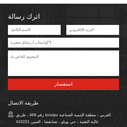
اترك رسالة
طريقة الاتصال
رقم 468 ، طريق tonzipo الغربي ، منطقة التنمية الصناعية
عالية التقنية ، حي يويلو ، تشانغشا ، الصين 410221