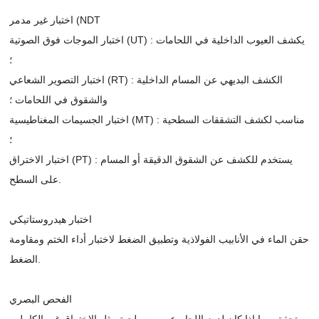
اختبار غير مدمر (NDT
اختبار الموجات فوق الصوتية (UT) : يكشف العيوب الداخلية في اللحامات
؛
اختبار التصوير الشعاعي (RT) : الكشف البديهي عن المسام الداخلية
والشقوق في اللحامات ؛
اختبار الجسيمات المغناطيسية (MT) : مناسب لكشف التشققات السطحية
؛
اختبار الاختراق (PT) : يستخدم للكشف عن الشقوق الدقيقة أو المسام
على السطح.
اختبار هيدروستاتيكي
حقن الماء في الأنابيب الفولاذية وتطبيق الضغط لاختبار أداء الختم ومقاومة
الضغط.
الفحص البصري
تحقق مما إذا كان لدرز اللحام عيوب سطحية مثل الاختراق غير الكامل ،