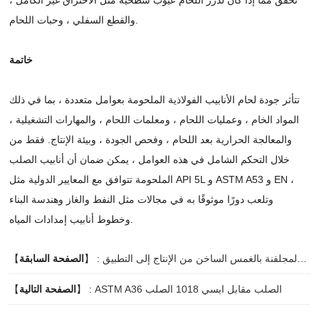
والقطع السفلي ، وحبات اللحام.
خاتمة
تتأثر جودة لحام الأنابيب الفولاذية الملحومة بعوامل متعددة ، بما في ذلك
المواد الخام ، وعمليات اللحام ، ومعلمات اللحام ، والمهارات التشغيلية ،
والمعالجة الحرارية بعد اللحام ، وفحص الجودة ، وبيئة الإنتاج. فقط من
خلال التحكم الشامل في هذه العوامل ، يمكن ضمان أن أنابيب الصلب
الملحومة تتوافق مع المعايير الدولية مثل API 5L و ASTM A53 و EN ،
وتلعب دورًا موثوقًا به في مجالات مثل النفط والغاز وهندسة البناء
وخطوط أنابيب إمدادات المياه.
فك تشفير العملية الكاملة للأنابيب الفولاذية المجلفنة بالغمس الساخن من الإنتاج إلى التطبيق
】 :
الصفحة السابقة
【
ASTM A36 الصلب مقابل ايسي 1018 الصلب
】 :
الصفحة التالية
【