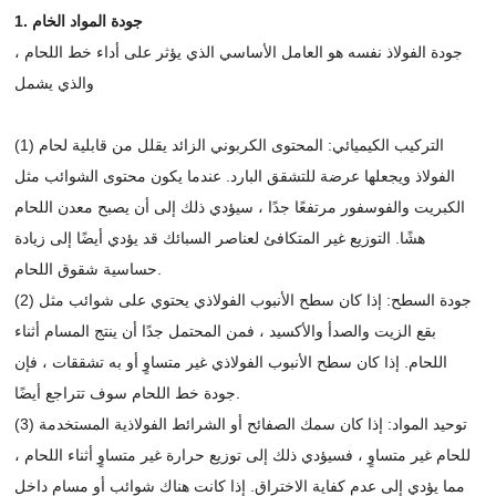
1. جودة المواد الخام
جودة الفولاذ نفسه هو العامل الأساسي الذي يؤثر على أداء خط اللحام ،
والذي يشمل
(1) التركيب الكيميائي: المحتوى الكربوني الزائد يقلل من قابلية لحام
الفولاذ ويجعلها عرضة للتشقق البارد. عندما يكون محتوى الشوائب مثل
الكبريت والفوسفور مرتفعًا جدًا ، سيؤدي ذلك إلى أن يصبح معدن اللحام
هشًا. التوزيع غير المتكافئ لعناصر السبائك قد يؤدي أيضًا إلى زيادة
حساسية شقوق اللحام.
(2) جودة السطح: إذا كان سطح الأنبوب الفولاذي يحتوي على شوائب مثل
بقع الزيت والصدأ والأكسيد ، فمن المحتمل جدًا أن ينتج المسام أثناء
اللحام. إذا كان سطح الأنبوب الفولاذي غير متساوٍ أو به تشققات ، فإن
جودة خط اللحام سوف تتراجع أيضًا.
(3) توحيد المواد: إذا كان سمك الصفائح أو الشرائط الفولاذية المستخدمة
للحام غير متساوٍ ، فسيؤدي ذلك إلى توزيع حرارة غير متساوٍ أثناء اللحام ،
مما يؤدي إلى عدم كفاية الاختراق. إذا كانت هناك شوائب أو مسام داخل