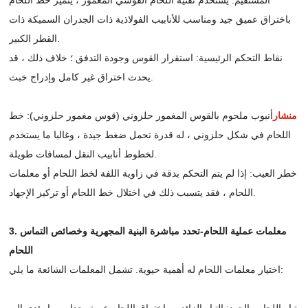
باختراق عميق جيد ومناسب للأنابيب الفولاذية ذات الجدران السميكة ذات
القطر الكبير.
نقاط التحكم الرئيسية: استقرار القوس وجودة التدفق ؛ خلاف ذلك ، قد
يحدث اختراق غير كامل وإدراج خبث.
منشار
أنبوب ملحوم بالقوس المغمور حلزوني (قوس مغمور حلزوني): خط
اللحام في شكل حلزوني ، له قدرة تحمل ضغط جيدة ، وغالبا ما يستخدم
لخطوط أنابيب النقل لمسافات طويلة.
خطر العيب: إذا لم يتم التحكم بدقة في زاوية اللفة لخط اللحام أو معلمات
اللحام ، فقد يتسبب ذلك في اختلال خط اللحام أو تركيز الإجهاد.
3. معلمات عملية اللحام-تحدد مباشرة البنية المجهرية وخصائص التماس
اللحام
اختيار معلمات اللحام له أهمية حيوية. تشمل المعلمات الشائعة ما يلي:
تيار اللحام والجهد: التيار الزائد → اختراق اللحام عميق جدا ، مما يؤدي إلى