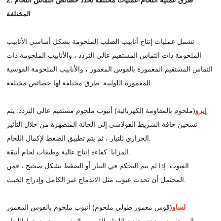
المختلفة
تشمل عمليات إنتاج أنابيب الصلب الملحومة بشكل أساسي الأنابيب
الملحومة ذات التماس المستقيم عالي التردد ، والأنابيب الملحومة ذات
التماس المستقيم المغمورة بالقوس المغمور ، والأنابيب الملحومة القوسية
المغمورة اللولبية. طرق مختلفة لها خصائص مختلفة:
إيرو
(ملحوم بالمقاومة الكهربائية) أنبوب ملحوم مستقيم عالي التردد: يتم
تسخين حافة الشريط الفولاسي إلى الحالة المنصهرة من خلال التأثير
الحراري للتيار ، ثم يتم تطبيق الضغط لإكمال اللحام.
المزايا: كفاءة إنتاج عالية وطبقات لحام أنيقة.
العيوب: إذا لم يتم التحكم في التيار أو الضغط بشكل صحيح ، فمن
المحتمل أن تحدث عيوب مثل الاندماج غير الكامل وإدراج الخبث.
لساو
(قوس مغمور طولي ملحوم) أنبوب ملحوم بالقوس المغمور
المستقيم: يستخدم تقنية اللحام القوسي المغمور ، يتميز خط اللحام