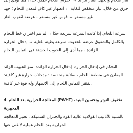
حرق من خلال. تيار منخفض للغاية ← انصهار غير كافٍ لمعدن اللحام ؛ جهد
غير مستقر ← قوس غير مستقر ، عرضة لثقوب الغاز.
سرعة اللحام: إذا كانت السرعة سريعة جدًا → لم يتم اختراق خط اللحام
بالكامل والشقوق عرضة للحدوث. سرعة بطيئة للغاية → إدخال الحرارة
الزائدة ، مما أدى إلى الحبوب الخشنة في التماس اللحام.
التحكم في إدخال الحرارة: إدخال الحرارة الزائدة: نمو الحبوب الزائد
للمعادن في منطقة اللحام ، صلابة منخفضة ؛ مدخلات حرارة غير كافية:
يفتقر التماس اللحام إلى الانصهار وله قوة غير كافية.
4. المعالجة الحرارية بعد اللحام (PWHT) -تخفيف التوتر وتحسين البنية
المجهرية
بالنسبة للأنابيب الفولاذية عالية القوة والجدران السميكة ، تعتبر المعالجة
الحرارية بعد اللحام عملية لا غنى عنها.