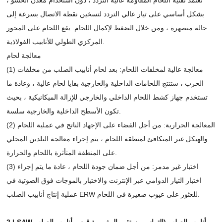
بشكل أساسي على تيار عالي التردد لتسخين نقطة الاتصال بسرعة إلى
حالة منصهرة ، ومن خلال الضغط لإكمال اللحام. يقع اللحام على المحور
المركزي الطولي للأنابيب الفولاذية.
معالجة لحام
(1) معالجة عالية لمخلفات اللحام: بعد لحام أنابيب الصلب من مخلفات
الحرب ، ستنتج اللحامات الداخلية والخارجية بقايا لحام عالية ، وعادة ما
تستخدم جهاز كشط اللحام الداخلي والخارجي للإزالة الميكانيكية ، بحيث
تكون الأسطح الداخلية والخارجية سلسة.
(2) المعالجة الحرارية: من أجل القضاء على الإجهاد الناتج في عملية اللحام
والهيكل غير المتكافئ لمنطقة اللحام ، يتم إجراء معالجة التلدين المحلي
على المنطقة المتأثرة باللحام والحرارة.
(3) اختبار غير مدمر: من أجل ضمان جودة اللحام ، عادة ما يتم إجراء
اختبار التيار الدوامي عبر الإنترنت والاختبار بالموجات فوق الصوتية في
عملية إنتاج أنابيب الصلب ERW للعثور على عيوب صغيرة في اللحام.
2.LSAW أنابيب الصلب (التماس مستقيم المغمورة قوس أنابيب الصلب