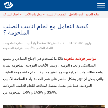
نتائج العودة
|
أنت بالداخل :
الصفحة الرئيسية
>
معلومات الأخبار
>
أخبار الشركة
كيفية التعامل مع لحام أنابيب الصلب
الملحومة ؟
تواريخ:2025-12-31
عدد التصفح:226
علامة:أنواع أنابيب الصلب الملحومة ،
اللحام العلاجي ، الأنابيب الفولاذية الملحومة
مواسير فولاذية ملحومة
غالبًا ما تُستخدم في الإنتاج الصناعي والتصنيع
الميكانيكي والحياة اليومية ، وتتميز الأنابيب الفولاذية الملحومة بميزة
واضحة-اللحامات المرئية بوضوح. تعتبر معالجة اللحام حلقة مهمة للغاية ،
والتي يمكن أن تؤثر بشكل مباشر على عمر الخدمة وأداء السلامة للأنابيب
الفولاذية. فيما يلي تحليل مفصل لمعالجة اللحام للأنابيب الفولاذية
الملحومة من ERW و LASW و SSAW: