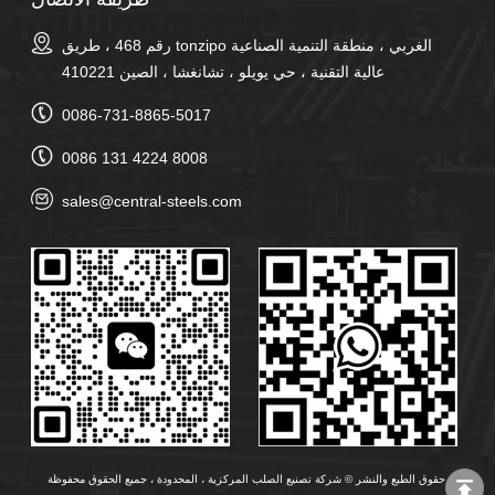
رقم 468 ، طريق tonzipo الغربي ، منطقة التنمية الصناعية
عالية التقنية ، حي يويلو ، تشانغشا ، الصين 410221
0086-731-8865-5017
0086 131 4224 8008
sales@central-steels.com
حقوق الطبع والنشر © شركة تصنيع الصلب المركزية ، المحدودة ، جميع الحقوق محفوظة.