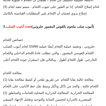
(4) لحام إصلاح اللحام: إذا تم العثور على عيوب اللحام ، سيتم تنفيذ لحام
إصلاح يدوي لضمان أن اللحام يلبي المتطلبات القياسية بالكامل.
(أنبوب صلب ملحوم بالقوس المغمور حلزوني)
أنابيب الصلب saw
3.
خصائص اللحام
لحام أنبوب الصلب SSAW حلزوني ، وتعتمد عملية اللحام أيضًا عملية
اللحام القوسي المغمور ، والتي تتطلب عادةً اللحام الداخلي واللحام
الخارجي. طول اللحام أطول ، وبالتالي فإن استقرار جودة اللحام أعلى.
معالجة اللحام
(1) معالجة عالية بقايا اللحام: عن طريق طحن أو كشط معالجة بقايا
اللحام عالية ، والحد من تآكل وتآكل وسط نقل خط الأنابيب على اللحام.
(2) المعالجة الحرارية: المعالجة الحرارية المحلية للحامات والمناطق
المتضررة بالحرارة لتحسين المتانة والتوحيد وتقليل الإجهاد المتبقي.
(3) اختبار غير مدمر: يستخدم اختبار الموجات فوق الصوتية ، اختبار