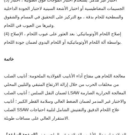
الجسيمات المغناطيسية أو اختبار الأشعة السينية لاختبار الجودة الداخلية
والسطحية للحام بدقة ، مع التركيز على التحقيق في المسام والشقوق
وغيرها من العيوب في اللحام.
(4) إصلاح اللحام الأوتوماتيكي: بعد العثور على عيوب اللحام ، الإصلاح
بواسطة آلة اللحام الأوتوماتيكية أو اللحام اليدوي لضمان جودة اللحام.
خاتمة
معالجة اللحام هي مفتاح أداء الأنابيب الفولاذية الملحومة: أنابيب الصلب
من مخلفات الحرب من خلال إزالة الارتفاع المتبقي والتليين المحلي
لضمان النقل السلس ؛ أنابيب الصلب LSAW المعالجة الحرارية الصارمة
والاختبار غير المدمر لضمان الضغط العالي وسلامة القطر الكبير ؛ أنابيب
الصلب SSAW علاج اللحام الدقيق والتفتيش الشامل لتلبية احتياجات
الاستقرار العالي على مسافات طويلة.
ما إذا كان يمكن للأنابيب الفولاذية استبدال الأنابيب الفولاذية غير الملحومة
】 :
الصفحة السابقة
【