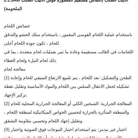
الملحومة)
خصائص اللحام
باستخدام عملية اللحام القوسي المغمور ، باستخدام سلك الحشو والتدفق
للحام ، تكون جودة اللحام أعلى.
اللحامات في الغالب مستقيمة وعادة ما تمر بعمليات لحام متعددة ، بما في
ذلك لحام الملء ولحام الغطاء.
معالجة لحام
(1) الطحن والتشكيل: بعد اللحام ، يتم تلميع الارتفاع المتبقي للحام وإعادة
تشكيله لجعل الانتقال السلس بين اللحام والمواد الأساسية وتقليل نقطة
تركيز الإجهاد.
(2) المعالجة الحرارية: التسخين الكلي أو المعالجة الحرارية المحلية للحام
والمنطقة المتأثرة بالحرارة لتحسين الخواص الميكانيكية لمنطقة اللحام ،
وتقليل إجهاد اللحام وتحسين مقاومة التشقق.
(3) اختبار غير مدمر: يتم استخدام اختبار الموجات فوق الصوتية واختبار
الأشعة السينية للكشف عن لحام ٪ لضمان أن اللحام لا تشوبه شائبة.