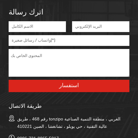
اترك رسالة
طريقة الاتصال
رقم 468 ، طريق tonzipo الغربي ، منطقة التنمية الصناعية
عالية التقنية ، حي يويلو ، تشانغشا ، الصين 410221