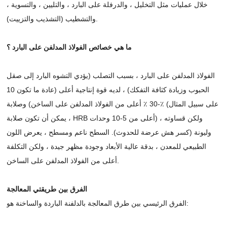
خلال عمليات مثل التخليل ، والدرفلة على البارد ، والتليين ، والتسوية ،
والتشطيب (التشذيب والتزييت).
ما هي خصائص الفولاذ المدلفن على البارد ؟
الفولاذ المدلفن على البارد ، بسبب التصلب (يؤدي التشوه البارد إلى صقل
الحبوب وزيادة كثافة التفكك) ، لديه قوة إنتاجية أعلى (عادة ما تكون 10
٪-30 ٪ أعلى من الفولاذ المدلفن على الساخن) وصلابة (على سبيل المثال
، يمكن أن تكون صلابة HRB أعلى من 5-10 وحدات) ، ولكن قساوته
وليونة (كسر هش عرضة للحدوث). السطح ناعم ومسطح ، يعرض اللون
الطبيعي للمعدن ، بدقة عالية الأبعاد وجودة مظهر جيدة ، ولكن التكلفة
أعلى من الفولاذ المدلفن على الساخن.
الفرق بين طريقتي المعالجة
الفرق الرئيسي بين طرق المعالجة بالدلفنة الباردة والساخنة هو: