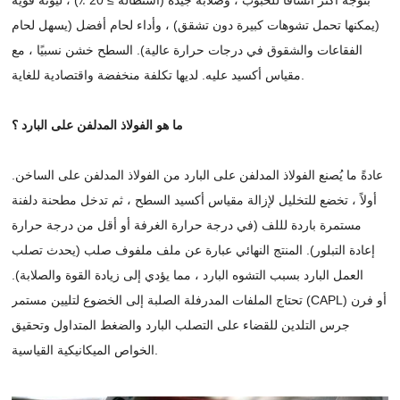
(يمكنها تحمل تشوهات كبيرة دون تشقق) ، وأداء لحام أفضل (يسهل لحام
الفقاعات والشقوق في درجات حرارة عالية). السطح خشن نسبيًا ، مع
مقياس أكسيد عليه. لديها تكلفة منخفضة واقتصادية للغاية.
ما هو الفولاذ المدلفن على البارد ؟
عادةً ما يُصنع الفولاذ المدلفن على البارد من الفولاذ المدلفن على الساخن.
أولاً ، تخضع للتخليل لإزالة مقياس أكسيد السطح ، ثم تدخل مطحنة دلفنة
مستمرة باردة لللف (في درجة حرارة الغرفة أو أقل من درجة حرارة
إعادة التبلور). المنتج النهائي عبارة عن ملف ملفوف صلب (يحدث تصلب
العمل البارد بسبب التشوه البارد ، مما يؤدي إلى زيادة القوة والصلابة).
تحتاج الملفات المدرفلة الصلبة إلى الخضوع لتليين مستمر (CAPL) أو فرن
جرس التلدين للقضاء على التصلب البارد والضغط المتداول وتحقيق
الخواص الميكانيكية القياسية.