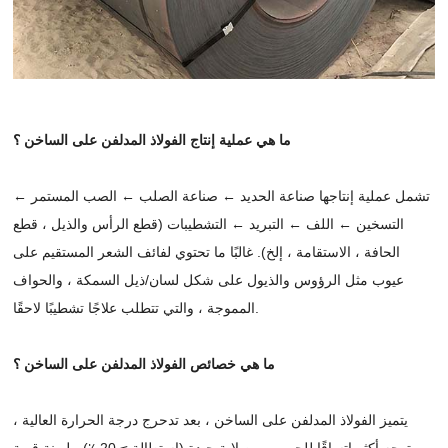
ما هي عملية إنتاج الفولاذ المدلفن على الساخن ؟
تشمل عملية إنتاجها صناعة الحديد ← صناعة الصلب ← الصب المستمر ←
التسخين ← اللف ← التبريد ← التشطيبات (قطع الرأس والذيل ، قطع
الحافة ، الاستقامة ، إلخ). غالبًا ما تحتوي لفائف الشعر المستقيم على
عيوب مثل الرؤوس والذيول على شكل لسان/ذيل السمكة ، والحواف
المموجة ، والتي تتطلب علاجًا تشطيبًا لاحقًا.
ما هي خصائص الفولاذ المدلفن على الساخن ؟
يتميز الفولاذ المدلفن على الساخن ، بعد تدحرج درجة الحرارة العالية ،
بتوجه أكثر اتساقًا للحبوب ، وصلابة جيدة (استطالة ≥ 20 ٪) ، ليونة قوية