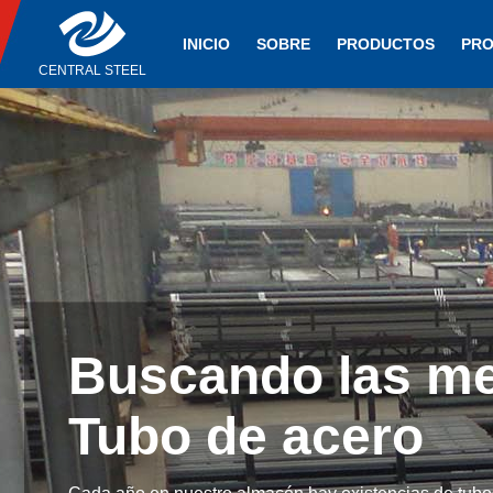
INICIO
SOBRE
PRODUCTOS
PRO
CENTRAL STEEL
Central Steel
Buscando las me
Manufacturing Co
Tubo de acero
Proporcionar los productos de acero al carbono y los 