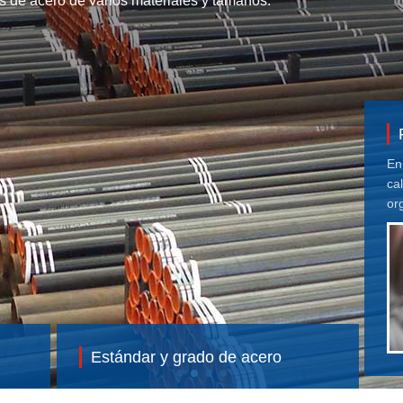
 de acero de varios materiales y tamaños.
En
ca
or
in
Estándar y grado de acero