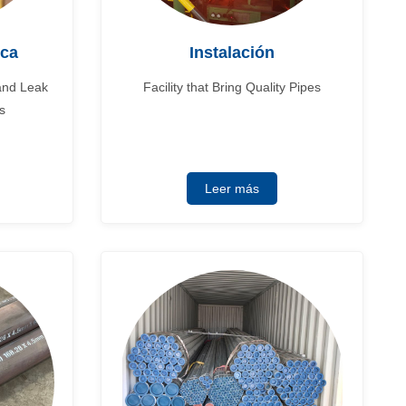
ica
Instalación
 and Leak
Facility that Bring Quality Pipes
s
Leer más