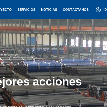
YECTO
SERVICIOS
NOTICIAS
CONTÁCTANOS
I
jores acciones
.,Ltd.
productos de acero inoxidable con las especificaciones más