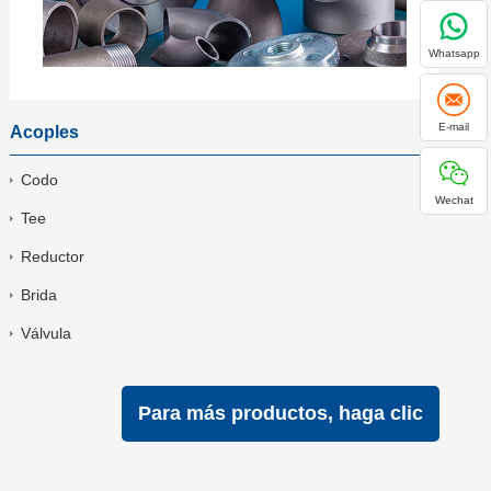
Whatsapp
E-mail
Acoples
Codo
Wechat
Tee
Reductor
Brida
Válvula
Para más productos, haga clic