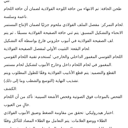
ثني.
طحن الحافة: تم الانتهاء من حافة اللوحة الفولاذية لضمان أن حافة اللحام
ناعمة وسلسة.
لحام التمركز: مفصل الملف الفولاذي ملحوم جزئيًا لضمان الإنتاج المستمر.
الانحناء والتشكيل المسبق: يتم ثني حافة الصفيحة الفولاذية مسبقًا ، ثم يتم
لف الصفيحة الفولاذية في أنبوب حلزوني فارغ بواسطة آلة التشكيل.
لحام البقعة: التثبيت الأولي لمفصل الصفيحة الفولاذية.
اللحام القوسي المغمور الداخلي والخارجي: تُستخدم تقنية اللحام القوسي
المغمور في لحام اللحام داخل وخارج الأنبوب لتشكيل لحام مستمر.
القطع والتضميد: يتم قطع الأنابيب الفولاذية وفقًا للطول المطلوب ويتم
تشذيب النهاية (التوسع والشطب وما إلى ذلك).
الكشف:
الفحص بالموجات فوق الصوتية وفحص الأشعة السينية: تأكد من أن اللحام
خالٍ من العيوب.
اختبار هيدروليكي: تحقق من مقاومة الضغط وضيق الأنبوب الفولاذي.
الطلاء ووضع العلامات: يتم التعامل مع الطلاء المضاد للتآكل وفقًا