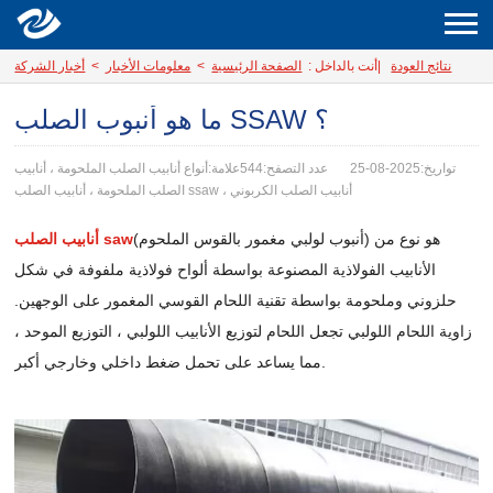
نتائج العودة
|
أنت بالداخل :
الصفحة الرئيسية
>
معلومات الأخبار
>
أخبار الشركة
ما هو أنبوب الصلب SSAW ؟
تواريخ:2025-08-25
عدد التصفح:544
علامة:أنواع أنابيب الصلب الملحومة ، أنابيب
الصلب الملحومة ، أنابيب الصلب ssaw ، أنابيب الصلب الكربوني
(أنبوب لولبي مغمور بالقوس الملحوم) هو نوع من
أنابيب الصلب saw
الأنابيب الفولاذية المصنوعة بواسطة ألواح فولاذية ملفوفة في شكل
حلزوني وملحومة بواسطة تقنية اللحام القوسي المغمور على الوجهين.
زاوية اللحام اللولبي تجعل اللحام لتوزيع الأنابيب اللولبي ، التوزيع الموحد ،
مما يساعد على تحمل ضغط داخلي وخارجي أكبر.