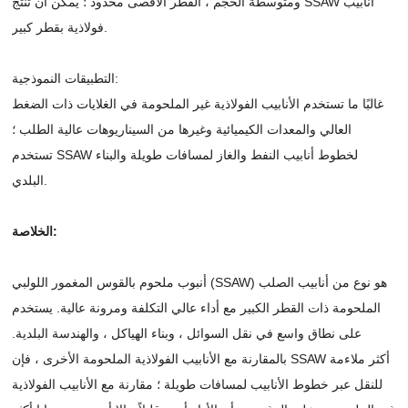
ومتوسطة الحجم ، القطر الأقصى محدود ؛ يمكن أن تنتج SSAW أنابيب
فولاذية بقطر كبير.
التطبيقات النموذجية:
غالبًا ما تستخدم الأنابيب الفولاذية غير الملحومة في الغلايات ذات الضغط
العالي والمعدات الكيميائية وغيرها من السيناريوهات عالية الطلب ؛
تستخدم SSAW لخطوط أنابيب النفط والغاز لمسافات طويلة والبناء
البلدي.
الخلاصة:
أنبوب ملحوم بالقوس المغمور اللولبي (SSAW) هو نوع من أنابيب الصلب
الملحومة ذات القطر الكبير مع أداء عالي التكلفة ومرونة عالية. يستخدم
على نطاق واسع في نقل السوائل ، وبناء الهياكل ، والهندسة البلدية.
بالمقارنة مع الأنابيب الفولاذية الملحومة الأخرى ، فإن SSAW أكثر ملاءمة
للنقل عبر خطوط الأنابيب لمسافات طويلة ؛ مقارنة مع الأنابيب الفولاذية