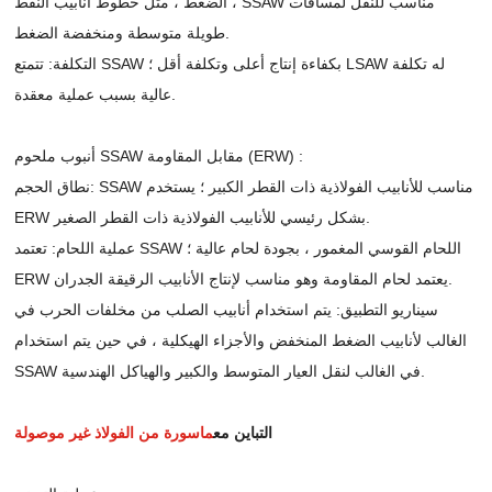
الضغط ، مثل خطوط أنابيب النفط ، SSAW مناسب للنقل لمسافات
طويلة متوسطة ومنخفضة الضغط.
التكلفة: تتمتع SSAW بكفاءة إنتاج أعلى وتكلفة أقل ؛ LSAW له تكلفة
عالية بسبب عملية معقدة.
أنبوب ملحوم SSAW مقابل المقاومة (ERW) :
نطاق الحجم: SSAW مناسب للأنابيب الفولاذية ذات القطر الكبير ؛ يستخدم
ERW بشكل رئيسي للأنابيب الفولاذية ذات القطر الصغير.
عملية اللحام: تعتمد SSAW اللحام القوسي المغمور ، بجودة لحام عالية ؛
ERW يعتمد لحام المقاومة وهو مناسب لإنتاج الأنابيب الرقيقة الجدران.
سيناريو التطبيق: يتم استخدام أنابيب الصلب من مخلفات الحرب في
الغالب لأنابيب الضغط المنخفض والأجزاء الهيكلية ، في حين يتم استخدام
SSAW في الغالب لنقل العيار المتوسط والكبير والهياكل الهندسية.
التباين مع
ماسورة من الفولاذ غير موصولة