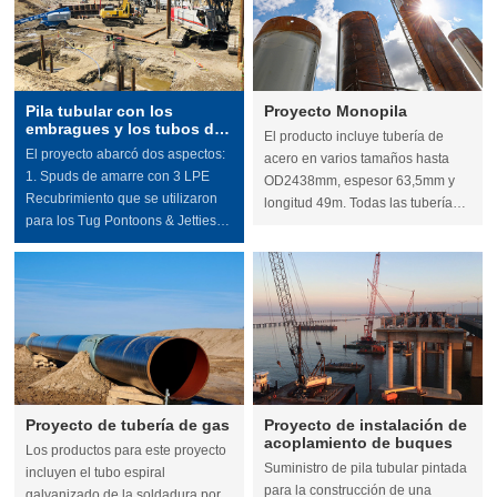
Pila tubular con los
Proyecto Monopila
embragues y los tubos del
El producto incluye tubería de
amarre
El proyecto abarcó dos aspectos:
acero en varios tamaños hasta
1. Spuds de amarre con 3 LPE
OD2438mm, espesor 63,5mm y
Recubrimiento que se utilizaron
longitud 49m. Todas las tuberías
para los Tug Pontoons & Jetties.
de acero con grado de acero de
2. Pilas tubulares para el
ASTM A252 Gr.2 y se fabrican de
rompeolas en la entrada del
acuerdo con API Spec. 2B.
puerto.
Proyecto de tubería de gas
Proyecto de instalación de
acoplamiento de buques
Los productos para este proyecto
Suministro de pila tubular pintada
incluyen el tubo espiral
para la construcción de una
galvanizado de la soldadura por