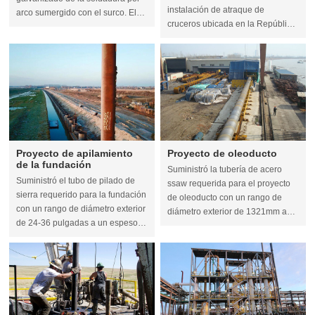
instalación de atraque de
arco sumergido con el surco. El
cruceros ubicada en la República
tubo fue producido estrictamente
Dominicana.
de acuerdo con el estándar: API
5L PSL1, con el grado X42.
Proyecto de apilamiento
Proyecto de oleoducto
de la fundación
Suministró la tubería de acero
Suministró el tubo de pilado de
ssaw requerida para el proyecto
sierra requerido para la fundación
de oleoducto con un rango de
con un rango de diámetro exterior
diámetro exterior de 1321mm a
de 24-36 pulgadas a un espesor
un espesor de 12mm.
de 16mm.