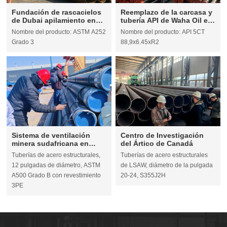
Fundación de rascacielos
Reemplazo de la carcasa y
de Dubai apilamiento en
tubería API de Waha Oil en
los Emiratos Árabes
Libia
Nombre del producto: ASTM A252
Nombre del producto: API 5CT
Unidos
Grado 3
88,9x6.45xR2
Sistema de ventilación
Centro de Investigación
minera sudafricana en
del Ártico de Canadá
Sudáfrica
Tuberías de acero estructurales,
Tuberías de acero estructurales
12 pulgadas de diámetro, ASTM
de LSAW, diámetro de la pulgada
A500 Grado B con revestimiento
20-24, S355J2H
3PE