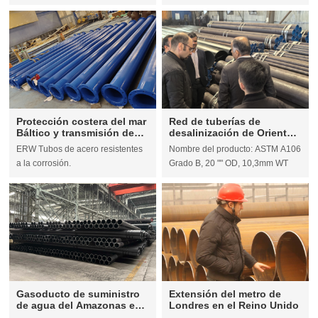
12,7mm.
Protección costera del mar
Red de tuberías de
Báltico y transmisión de
desalinización de Oriente
agua
Medio en Arabia Saudita
ERW Tubos de acero resistentes
Nombre del producto: ASTM A106
a la corrosión.
Grado B, 20 "" OD, 10,3mm WT
Gasoducto de suministro
Extensión del metro de
de agua del Amazonas en
Londres en el Reino Unido
Brasil