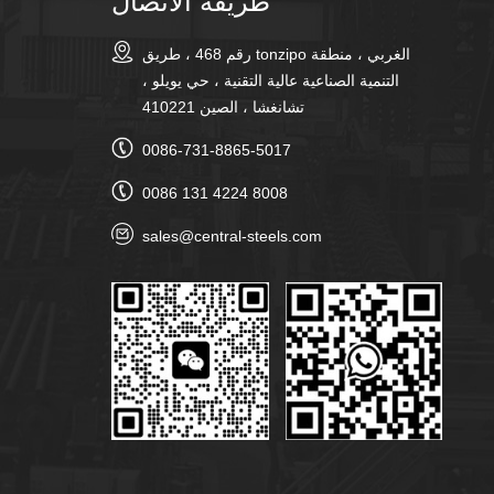
طريقة الاتصال
رقم 468 ، طريق tonzipo الغربي ، منطقة
التنمية الصناعية عالية التقنية ، حي يويلو ،
تشانغشا ، الصين 410221
0086-731-8865-5017
0086 131 4224 8008
sales@central-steels.com