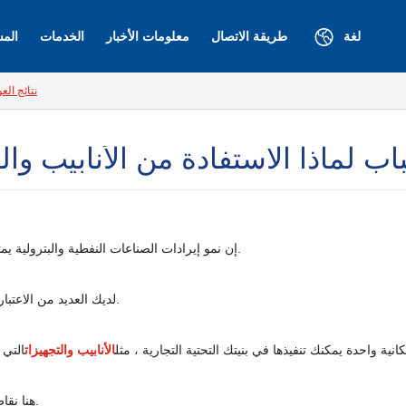
لغة
طريقة الاتصال
معلومات الأخبار
الخدمات
المش
نتائج الع
اب لماذا الاستفادة من الأنابيب وال
إن نمو إيرادات الصناعات النفطية والبترولية يمثل تحديًا كبيرًا حيث يجب عليك النظر في العديد من العوامل والمخاوف.
لديك العديد من الاعتبارات في ذهنك حول أهم المؤشرات التي يجب أن تمر بها كأولوية إلزامية.
انية واحدة يمكنك تنفيذها في بنيتك التحتية التجارية ، مثل
الأنابيب والتجهيزات
هنا نقاط رئيسية بارزة لماذا الأنابيب والتجهيزات حاسمة في الإعدادات التجارية.