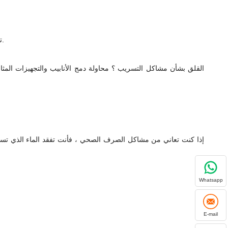
تعد الموارد المائية ضرورية للعديد من المناطق الديموغرافية. تقع على عاتقنا مسؤولية توفير ما يكفي من نوعية المياه المحمولة للصناعات والمستهلكين.
القلق بشأن مشاكل التسريب ؟ محاولة دمج الأنابيب والتجهيزات المثا
إذا كنت تعاني من مشاكل الصرف الصحي ، فأنت تفقد الماء الذي تستحق
Whatsapp
E-mail