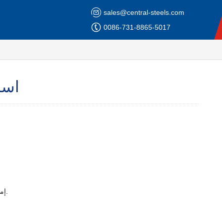
sales@central-steels.com
0086-731-8865-5017
أسب
التي تجعل لأسباب مختلفة ، والمساهمة في كفاءة أداء وسلامة الهيكل العام.
إمك