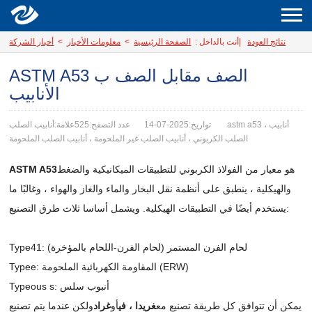
نتائج العودة
|
أنت بالداخل :
الصفحة الرئيسية
>
معلومات الأخبار
>
أخبار الشركة
ASTM A53 الصف مقابل الصف ب
الأنابيب
تواريخ:2025-07-14
عدد التصفح:525
علامة:أنابيب الصلب astm a53 ، أنابيب
الصلب الكربوني ، أنابيب الصلب غير الملحومة ، أنابيب الصلب الملحومة
هو معيار من الفولاذ الكربوني للتطبيقات الميكانيكية والضغط
ASTM A53
والهيكلية ، ينطبق على أنظمة نقل البخار والماء والغاز والهواء ، وغالبًا ما
يستخدم أيضًا في التطبيقات الهيكلية. ويشمل أساسا ثلاث طرق التصنيع:
Type41: لحام الفرن المستمر (لحام الفرن-اللحام بالمؤخرة)
Typee: المقاومة الكهربائية الملحومة (ERW)
Typeous s: أنبوب سلس
يمكن أن تتوافق كل طريقة تصنيع مع
غريدا ، في
أو
غراد
ولكن عندما يتم تصنيع