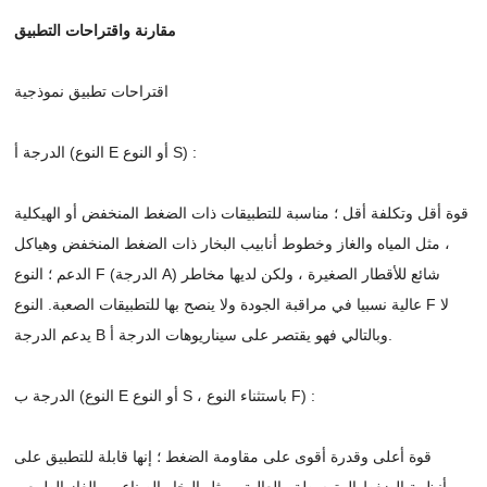
مقارنة واقتراحات التطبيق
اقتراحات تطبيق نموذجية
الدرجة أ (النوع E أو النوع S) :
قوة أقل وتكلفة أقل ؛ مناسبة للتطبيقات ذات الضغط المنخفض أو الهيكلية
، مثل المياه والغاز وخطوط أنابيب البخار ذات الضغط المنخفض وهياكل
الدعم ؛ النوع F (الدرجة A) شائع للأقطار الصغيرة ، ولكن لديها مخاطر
عالية نسبيا في مراقبة الجودة ولا ينصح بها للتطبيقات الصعبة. النوع F لا
يدعم الدرجة B وبالتالي فهو يقتصر على سيناريوهات الدرجة أ.
الدرجة ب (النوع E أو النوع S ، باستثناء النوع F) :
قوة أعلى وقدرة أقوى على مقاومة الضغط ؛ إنها قابلة للتطبيق على
أنظمة الضغط المتوسطة والعالية ، مثل البخار الصناعي والغاز الطبيعي