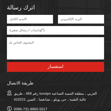
اترك رسالة
طريقة الاتصال
رقم 468 ، طريق tonzipo الغربي ، منطقة التنمية الصناعية
عالية التقنية ، حي يويلو ، تشانغشا ، الصين 410221
0086-731-8865-5017