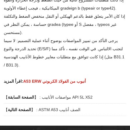
الميكانيكية ، فيجب إعطاء الأولوية gradeign b (typeair or type42).
إذا كان الأمر يتعلق فقط بالدعم الهيكلي أو النقل منخفض الضغط والتكلفة
حساسة ، يمكن النظر في gradea (typee أو S مفضل ، typeos غير
مستحسن).
يرجى التأكد من تمييز المواصفات بوضوح أثناء عملية التصميم: لا سيما
تحديد الدرجة والنوع (E/S/F) لتجنب الالتباس. في الوقت نفسه ، تأكد مما
إذا كانت تتوافق مع متطلبات معايير خطوط الأنابيب الهندسية (مثل B31.1
/ B31.3).
A53 ERW أنبوب من الفولاذ الكربوني
اقرأ المزيد:
مواصفات الأنابيب API 5L X52
】 :
الصفحة السابقة
【
ASTM A53 الصف أنابيب
】 :
الصفحة التالية
【