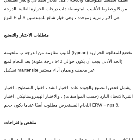
وخطوط الأنابيب المتوسطة ذات درجات الحرارة العالية. الدرجة B من
النوع E أو S هي أكثر رمزية وموحدة ، وهي خيار شائع للمهندسين.
متطلبات الاختبار والتصنيع
أنابيب مقاومة من الدرجة ب ملحومة (typeae) تخضع للمعالجة الحرارية
(الحد الأدنى يجب أن يكون حوالي 540 درجة مئوية) بعد اللحام لمنع
تشكيل martensite غير مخفف وضمان أداء مستقر.
يشمل فحص التصنيع والجودة عادة: اختبار الشد ، اختبار التسطيح ، اختبار
الثني/الانحناء البارد (حسب المواصفات) ، والاختبار الهيدروستاتيكي. اختبار
اللحام المستعرض مطلوب أيضًا عندما يكون حجم ERW = nps 8.
ملخص واقتراحات
إذا كانت متطلبات المشروع عالية من حيث الضغط ودرجة الحرارة والقوة