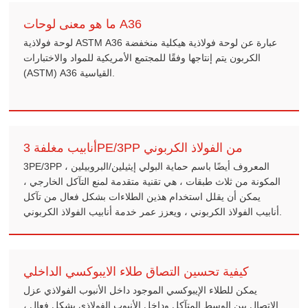
ما هو معنى لوحات A36
لوحة فولاذية ASTM A36 عبارة عن لوحة فولاذية هيكلية منخفضة
الكربون يتم إنتاجها وفقًا للمجتمع الأمريكية للمواد والاختبارات
(ASTM) A36 القياسية.
أنابيب مغلفة 3PE/3PP من الفولاذ الكربوني
3PE/3PP ، المعروف أيضًا باسم حماية البولي إيثيلين/البروبيلين
المكونة من ثلاث طبقات ، هي تقنية متقدمة لمنع التآكل الخارجي ،
يمكن أن يقلل استخدام هذين الطلاءات بشكل فعال من تآكل
أنابيب الفولاذ الكربوني ، ويعزز عمر خدمة أنابيب الفولاذ الكربوني.
كيفية تحسين التصاق طلاء الايبوكسي الداخلي
يمكن للطلاء الإيبوكسي الموجود داخل الأنبوب الفولاذي عزل
الاتصال بين الوسط المتآكل وداخل الأنبوب الفولاذي بشكل فعال ،