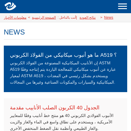
News
>
نتائج العودة
|
أنت بالداخل :
الصفحة الرئيسية
>
معلومات الأخبار
NEWS
ما هو أنبوب ميكانيكي من الفولاذ الكربوني A519 ؟
إن الأنابيب الميكانيكية المصنوعة من الفولاذ الكربوني ASTM
A519 عبارة عن أنبوب ميكانيكي للمعالجة الباردة يتم إنتاجه وفقًا
لمعيار ASTM A519 ، ويستخدم بشكل رئيسي في المعدات
الميكانيكية والسيارات والمكونات الصناعية وغيرها من المجالات.
الجدول 40 الكربون الصلب الأنابيب مقدمة
الأنبوب الفولادي الكربوني 40 هو منتج خط أنابيب وفقًا للمعايير
الأمريكية ، ويستخدم على نطاق واسع في الماء والغاز والزيت
والغاز الطبيعي وأنظمة نقل الضغط المنخفض الأخرى.