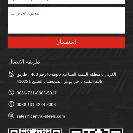
طريقة الاتصال
رقم 468 ، طريق tonzipo الغربي ، منطقة التنمية الصناعية
عالية التقنية ، حي يويلو ، تشانغشا ، الصين 410221
0086-731-8865-5017
0086 131 4224 8008
sales@central-steels.com