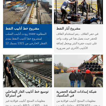
مشروع آبار النفط
مشروع خط أنابيب النفط
في حفر الغلاف ، يتم استخدام الغلاف
زودت أنابيب الصلب ssaw المطلوبة
للحفر حيث يعمل هذا في وقت واحد
لمشروع خط أنابيب النفط بمدى
على تثبيت حفرة البئر ويجعل إضافة
القطر الخارجي من 1321 بسمك 12.
الأنابيب الأخرى غير ضرورية
شبكة إمدادات المياه الحضرية
توسيع خط أنابيب الغاز الساحلي
في المكسيك
في أستراليا
معلومات المنتج: أنابيب فولاذية من
معلومات المنتج: أنابيب فولاذية غير
مخلفات الحرب ، ASTM A53 درجة ب
ملحومة ، درجة API 5 لتر X65 ، قطر