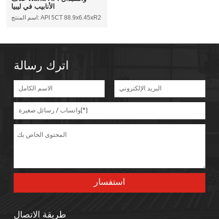
الأنابيب في ليبيا
اسم المنتج: API 5CT 88.9x6.45xR2
اترك رسالة
طريقة الاتصال