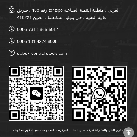
رقم 468 ، طريق tonzipo الغربي ، منطقة التنمية الصناعية
عالية التقنية ، حي يويلو ، تشانغشا ، الصين 410221
0086-731-8865-5017
0086 131 4224 8008
sales@central-steels.com
حقوق الطبع والنشر © شركة تصنيع الصلب المركزية ، المحدودة ، جميع الحقوق محفوظة.