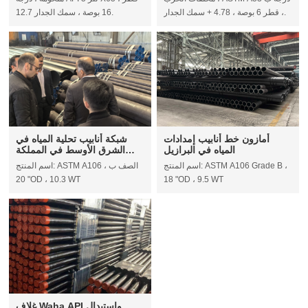
، قطر 6 بوصة ، 4.78 + سمك الجدار.
16 بوصة ، سمك الجدار 12.7.
أمازون خط أنابيب إمدادات
شبكة أنابيب تحلية المياه في
المياه في البرازيل
الشرق الأوسط في المملكة
العربية السعودية
اسم المنتج: ASTM A106 Grade B ،
اسم المنتج: ASTM A106 الصف ب ،
20 "OD ، 10.3 WT
18 "OD ، 9.5 WT
غلاف Waha API واستبدال